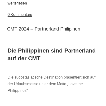
„Eintauchen
weiterlesen
in
den
0 Kommentare
Charme
des
VERÖFFENTLICHT
CMT 2024 – Partnerland Philipinen
Ortnerhof“
AM
Die Philippinen sind Partnerland
auf der CMT
Die südostasiatische Destination präsentiert sich auf
der Urlaubsmesse unter dem Motto „Love the
Philippines“