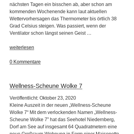
nächsten Tagen ein bisschen ab, aber schon am
kommenden Wochenende kann laut aktuellen
Wettervorhersagen das Thermometer bis örtlich 38
Grad Celsius steigen. Was passiert, wenn der
Ventilator schon längst seinen Geist …
„Kühl,
weiterlesen
cooler,
am
0 Kommentare
kühlsten“
Wellness-Scheune Wolke 7
Veröffentlicht: Oktober 23, 2020
Kleine Auszeit in der neuen „Wellness-Scheune
Wolke 7“ Mit dem verlockenden Namen „Wellness-
Scheune Wolke 7” hat das Seehotel Niedernberg,
Dorf am See auf insgesamt 64 Quadratmetern eine
neue Großraum-Wohnung in Form einer Maisonette