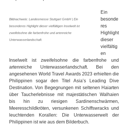
Ein
besonde
Bildnachweis: Landesmesse Stuttgart GmbH | Ein
res
besonderes Highlight dieser vielfältigen Inselwelt ist
Highlight
zweifelsohne die farbenfrohe und artenreiche
dieser
Unterwasserlandschaft.
vielfältig
en
Inselwelt ist zweifelsohne die farbenfrohe und
artenreiche Unterwasserlandschaft. Bei den
angesehenen World Travel Awards 2023 erhielten die
Philippinen sogar den Titel Asia’s Leading Dive
Destination. Von Begegnungen mit seltenen Haiarten
über Taucherlebnisse mit majestätischen Walhaien
bis hin zu riesigen Sardinenschwärmen,
Meeresschildkröten, versunkenen Schiffswracks und
leuchtenden Korallen: Die Unterwasserwelt der
Philippinen ist wie aus dem Bilderbuch.