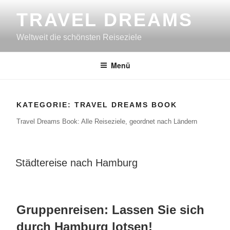
Zum
TRAVEL DREAMS
Inhalt
springen
Weltweit die schönsten Reiseziele
Menü
KATEGORIE:
TRAVEL DREAMS BOOK
Travel Dreams Book: Alle Reiseziele, geordnet nach Ländern
VERÖFFENTLICHT
Städtereise nach Hamburg
AM
Gruppenreisen: Lassen Sie sich
durch Hamburg lotsen!