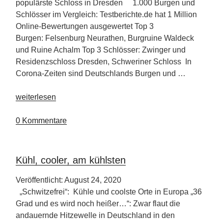
populärste Schloss in Dresden 1.000 Burgen und
Schlösser im Vergleich: Testberichte.de hat 1 Million
Online-Bewertungen ausgewertet Top 3
Burgen: Felsenburg Neurathen, Burgruine Waldeck
und Ruine Achalm Top 3 Schlösser: Zwinger und
Residenzschloss Dresden, Schweriner Schloss In
Corona-Zeiten sind Deutschlands Burgen und …
„Spieglein
weiterlesen
an
der
0 Kommentare
Wand,
wer
ist
Kühl, cooler, am kühlsten
die
schönste
Veröffentlicht: August 24, 2020
Burg
„Schwitzefrei“: Kühle und coolste Orte in Europa „36
im
Grad und es wird noch heißer…“: Zwar flaut die
Land“
andauernde Hitzewelle in Deutschland in den