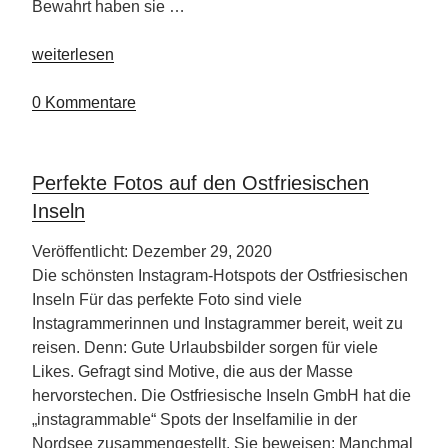
Bewahrt haben sie …
„Unglaubliche
weiterlesen
Leere
auf
0 Kommentare
den
Ostfrisischen
Inseln“
Perfekte Fotos auf den Ostfriesischen
Inseln
Veröffentlicht: Dezember 29, 2020
Die schönsten Instagram-Hotspots der Ostfriesischen
Inseln Für das perfekte Foto sind viele
Instagrammerinnen und Instagrammer bereit, weit zu
reisen. Denn: Gute Urlaubsbilder sorgen für viele
Likes. Gefragt sind Motive, die aus der Masse
hervorstechen. Die Ostfriesische Inseln GmbH hat die
„instagrammable“ Spots der Inselfamilie in der
Nordsee zusammengestellt. Sie beweisen: Manchmal