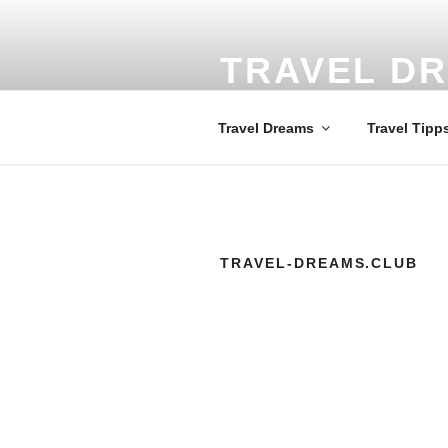
Zum
Inhalt
springen
TRAVEL D
Weltweit die schönsten Reisezi
Travel Dreams
Travel Tipp
TRAVEL-DREAMS.CLUB