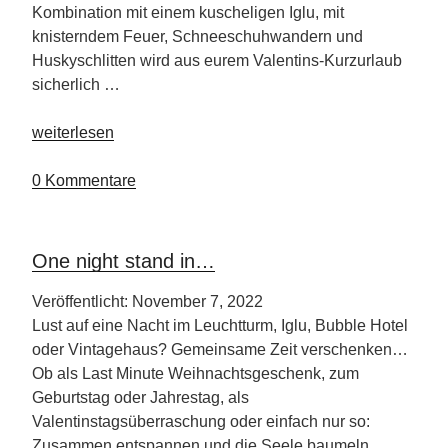
Kombination mit einem kuscheligen Iglu, mit
knisterndem Feuer, Schneeschuhwandern und
Huskyschlitten wird aus eurem Valentins-Kurzurlaub
sicherlich …
„Romantik
weiterlesen
im
Schein
0 Kommentare
der
Polarlichter“
One night stand in…
Veröffentlicht: November 7, 2022
Lust auf eine Nacht im Leuchtturm, Iglu, Bubble Hotel
oder Vintagehaus? Gemeinsame Zeit verschenken…
Ob als Last Minute Weihnachtsgeschenk, zum
Geburtstag oder Jahrestag, als
Valentinstagsüberraschung oder einfach nur so:
Zusammen entspannen und die Seele baumeln