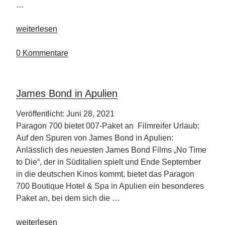
…
„Knigge
weiterlesen
Tipps
für
0 Kommentare
Deinen
Hotelaufenthalt“
James Bond in Apulien
Veröffentlicht: Juni 28, 2021
Paragon 700 bietet 007-Paket an Filmreifer Urlaub:
Auf den Spuren von James Bond in Apulien:
Anlässlich des neuesten James Bond Films „No Time
to Die“, der in Süditalien spielt und Ende September
in die deutschen Kinos kommt, bietet das Paragon
700 Boutique Hotel & Spa in Apulien ein besonderes
Paket an, bei dem sich die …
„James
weiterlesen