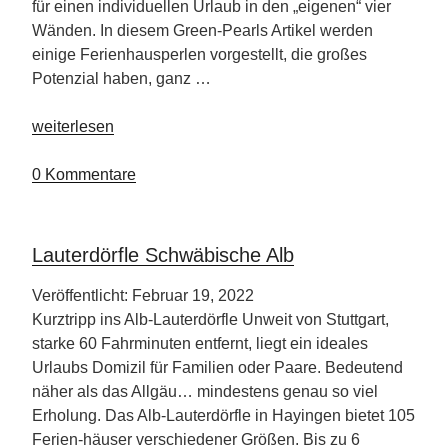
für einen individuellen Urlaub in den „eigenen“ vier
Wänden. In diesem Green-Pearls Artikel werden
einige Ferienhausperlen vorgestellt, die großes
Potenzial haben, ganz …
„Nachhaltiger
weiterlesen
Urlaub
für
0 Kommentare
Selbstversorger“
Lauterdörfle Schwäbische Alb
Veröffentlicht: Februar 19, 2022
Kurztripp ins Alb-Lauterdörfle Unweit von Stuttgart,
starke 60 Fahrminuten entfernt, liegt ein ideales
Urlaubs Domizil für Familien oder Paare. Bedeutend
näher als das Allgäu… mindestens genau so viel
Erholung. Das Alb-Lauterdörfle in Hayingen bietet 105
Ferien-häuser verschiedener Größen. Bis zu 6