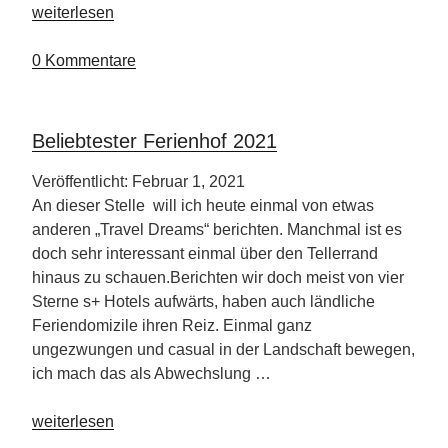
„Drehorte
weiterlesen
mit
Wiedererkennungswert“
0 Kommentare
Beliebtester Ferienhof 2021
Veröffentlicht: Februar 1, 2021
An dieser Stelle will ich heute einmal von etwas
anderen „Travel Dreams“ berichten. Manchmal ist es
doch sehr interessant einmal über den Tellerrand
hinaus zu schauen.Berichten wir doch meist von vier
Sterne s+ Hotels aufwärts, haben auch ländliche
Feriendomizile ihren Reiz. Einmal ganz
ungezwungen und casual in der Landschaft bewegen,
ich mach das als Abwechslung …
„Beliebtester
weiterlesen
Ferienhof