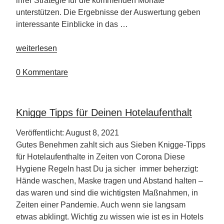
ihrer Strategie für die kommenden Monate
unterstützen. Die Ergebnisse der Auswertung geben
interessante Einblicke in das …
„So
weiterlesen
wird
das
0 Kommentare
Reisejahr
2022“
Knigge Tipps für Deinen Hotelaufenthalt
Veröffentlicht: August 8, 2021
Gutes Benehmen zahlt sich aus Sieben Knigge-Tipps
für Hotelaufenthalte in Zeiten von Corona Diese
Hygiene Regeln hast Du ja sicher immer beherzigt:
Hände waschen, Maske tragen und Abstand halten –
das waren und sind die wichtigsten Maßnahmen, in
Zeiten einer Pandemie. Auch wenn sie langsam
etwas abklingt. Wichtig zu wissen wie ist es in Hotels