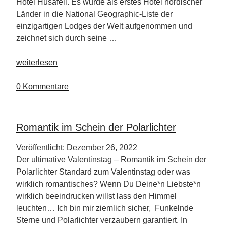
Hotel Húsafell. Es wurde als erstes Hotel nordischer
Länder in die National Geographic-Liste der
einzigartigen Lodges der Welt aufgenommen und
zeichnet sich durch seine …
„Hotel
weiterlesen
Húsafell“
0 Kommentare
Romantik im Schein der Polarlichter
Veröffentlicht: Dezember 26, 2022
Der ultimative Valentinstag – Romantik im Schein der
Polarlichter Standard zum Valentinstag oder was
wirklich romantisches? Wenn Du Deine*n Liebste*n
wirklich beeindrucken willst lass den Himmel
leuchten… Ich bin mir ziemlich sicher, Funkelnde
Sterne und Polarlichter verzaubern garantiert. In