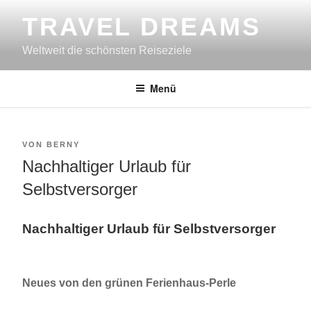
Zum
TRAVEL DREAMS
Inhalt
springen
Weltweit die schönsten Reiseziele
Menü
VERÖFFENTLICHT
VON
BERNY
AM
Nachhaltiger Urlaub für
Selbstversorger
Nachhaltiger Urlaub für Selbstversorger
Neues von den grünen Ferienhaus-Perle