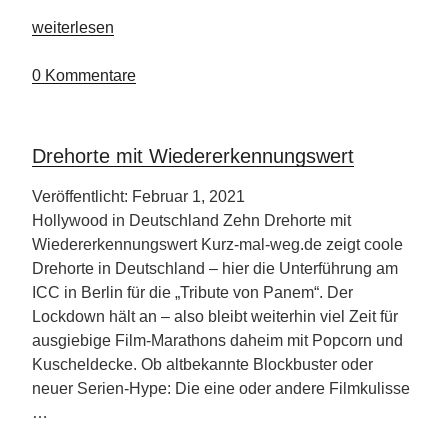
„Kreuzfahrten
weiterlesen
der
„Tropen
0 Kommentare
und
Exoten-
Kollektion“
Drehorte mit Wiedererkennungswert
Veröffentlicht: Februar 1, 2021
Hollywood in Deutschland Zehn Drehorte mit
Wiedererkennungswert Kurz-mal-weg.de zeigt coole
Drehorte in Deutschland – hier die Unterführung am
ICC in Berlin für die „Tribute von Panem“. Der
Lockdown hält an – also bleibt weiterhin viel Zeit für
ausgiebige Film-Marathons daheim mit Popcorn und
Kuscheldecke. Ob altbekannte Blockbuster oder
neuer Serien-Hype: Die eine oder andere Filmkulisse
…