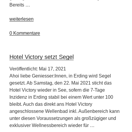
Bereits …
„Preise
weiterlesen
vergleichen
–
0 Kommentare
Hotels
in
Direktbuchung
Hotel Victory setzt Segel
oft
günstiger“
Veröffentlicht: Mai 17, 2021
Ahoi liebe Geniesser:Innen, in Erding wird Segel
gesetzt. Ab Samstag, den 22. Mai 2021 sticht das
Hotel Victory wieder in See, sofern die 7-Tage
Inzidenz in Erding stabil bei einem Wert unter 100
bleibt. Auch das direkt ans Hotel Victory
angeschlossene Wellenbad inkl. Außenbereich kann
unter diesen Voraussetzungen als großzügiger und
exklusiver Wellnessbereich wieder für …