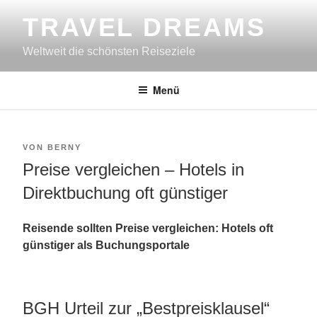
Zum
TRAVEL DREAMS
Inhalt
springen
Weltweit die schönsten Reiseziele
Menü
VERÖFFENTLICHT
VON
BERNY
AM
Preise vergleichen – Hotels in
Direktbuchung oft günstiger
Reisende sollten Preise vergleichen:
Hotels oft
günstiger als Buchungsportale
BGH Urteil zur „Bestpreisklausel“