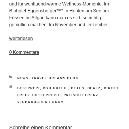
und für wohltuend-warme Wellness-Momente. Im
Biohotel Eggensberger**** in Hopfen am See bei
Füssen im Allgäu kann man es sich so richtig
gemütlich machen: Im November und Dezember …
„Biohotel
weiterlesen
Eggensberger“
0 Kommentare
KATEGORIEN
NEWS
,
TRAVEL DREAMS BLOG
SCHLAGWÖRTER
BESTPREIS
,
BGH URTEIL
,
DEALS
,
DEALZ
,
DIREKT
PREIS
,
HOTELPREISE
,
PREISDIFFERENZ
,
VERBRAUCHER FORUM
Schreibe einen Kommentar