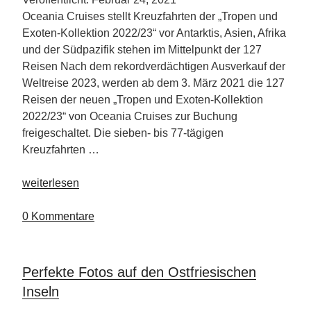
Oceania Cruises stellt Kreuzfahrten der „Tropen und
Exoten-Kollektion 2022/23“ vor Antarktis, Asien, Afrika
und der Südpazifik stehen im Mittelpunkt der 127
Reisen Nach dem rekordverdächtigen Ausverkauf der
Weltreise 2023, werden ab dem 3. März 2021 die 127
Reisen der neuen „Tropen und Exoten-Kollektion
2022/23“ von Oceania Cruises zur Buchung
freigeschaltet. Die sieben- bis 77-tägigen
Kreuzfahrten …
„Kreuzfahrten
weiterlesen
der
„Tropen
0 Kommentare
und
Exoten-
Kollektion“
Perfekte Fotos auf den Ostfriesischen
Inseln