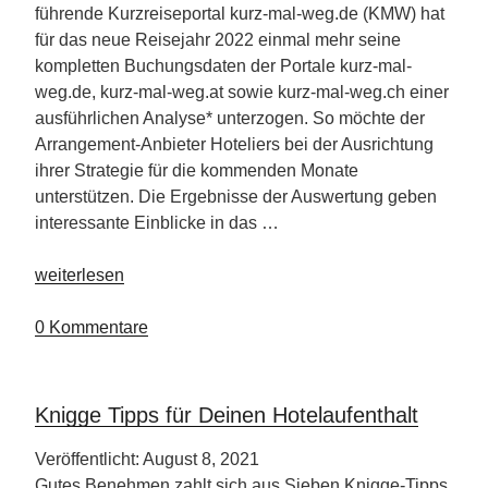
führende Kurzreiseportal kurz-mal-weg.de (KMW) hat
für das neue Reisejahr 2022 einmal mehr seine
kompletten Buchungsdaten der Portale kurz-mal-
weg.de, kurz-mal-weg.at sowie kurz-mal-weg.ch einer
ausführlichen Analyse* unterzogen. So möchte der
Arrangement-Anbieter Hoteliers bei der Ausrichtung
ihrer Strategie für die kommenden Monate
unterstützen. Die Ergebnisse der Auswertung geben
interessante Einblicke in das …
„So
weiterlesen
wird
das
0 Kommentare
Reisejahr
2022“
Knigge Tipps für Deinen Hotelaufenthalt
Veröffentlicht: August 8, 2021
Gutes Benehmen zahlt sich aus Sieben Knigge-Tipps