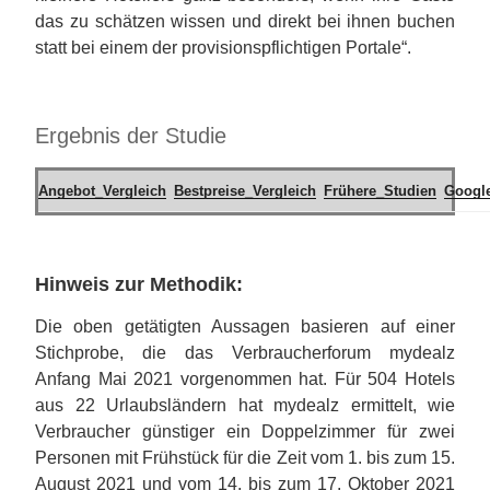
das zu schätzen wissen und direkt bei ihnen buchen
statt bei einem der provisionspflichtigen Portale“.
Ergebnis der Studie
Angebot_Vergleich
Bestpreise_Vergleich
Frühere_Studien
Google
Hinweis zur Methodik:
Die oben getätigten Aussagen basieren auf einer
Stichprobe, die das Verbraucherforum mydealz
Anfang Mai 2021 vorgenommen hat. Für 504 Hotels
aus 22 Urlaubsländern hat mydealz ermittelt, wie
Verbraucher günstiger ein Doppelzimmer für zwei
Personen mit Frühstück für die Zeit vom 1. bis zum 15.
August 2021 und vom 14. bis zum 17. Oktober 2021