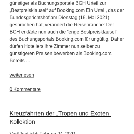
günstiger als Buchungsportale BGH Urteil zur
„Bestpreisklausel“ auf Booking.com Ein Urteil, das der
Bundesgerichtshof am Dienstag (18. Mai 2021)
gesprochen hat, verändert die Reisebranche: Der
BGH erklärte nun auch die “enge Bestpreisklausel”
des Buchungsportals Booking.com für ungültig. Daher
dürfen Hoteliers ihre Zimmer nun selber zu
günstigeren Preisen bewerben als Booking.com.
Bereits …
„Preise
weiterlesen
vergleichen
–
0 Kommentare
Hotels
in
Direktbuchung
Kreuzfahrten der „Tropen und Exoten-
oft
Kollektion
günstiger“
Veröffentlicht: Februar 24, 2021