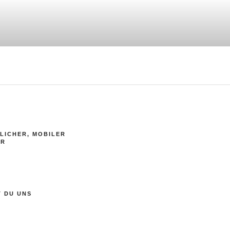
LICHER, MOBILER
ER
T DU UNS