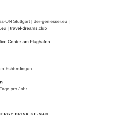
s-ON Stuttgart | der-geniesser.eu |
.eu | travel-dreams.club
fice Center am Flughafen
en-Echterdingen
en
 Tage pro Jahr
NERGY DRINK GE-MAN