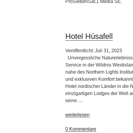
ProSiebenSat.1 Media SE.
Hotel Húsafell
Veröffentlicht: Juli 31, 2023
Unvergessliche Naturerlebnisse
Service in der Wildnis Westisla
nahe des Northern Lights Institu
und exklusiven Komfort bekannte
Hotel nordischer Länder in die 
einzigartigen Lodges der Welt 
seine …
„Hotel
weiterlesen
Húsafell“
0 Kommentare