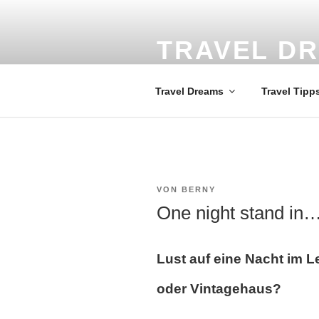
Zum
Inhalt
springen
TRAVEL D
Weltweit die schönsten Reisezi
Travel Dreams
Travel Tipp
VERÖFFENTLICHT
VON
BERNY
AM
One night stand in
Lust auf eine Nacht im L
oder Vintagehaus?