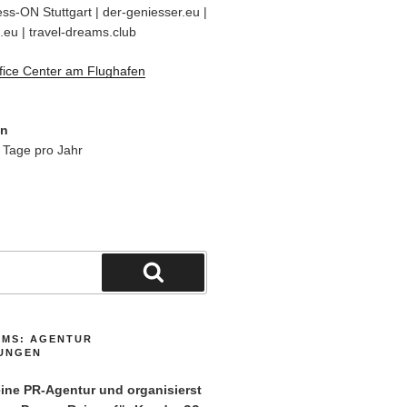
ss-ON Stuttgart | der-geniesser.eu |
.eu | travel-dreams.club
fice Center am Flughafen
en
 Tage pro Jahr
Suchen
AMS: AGENTUR
TUNGEN
ne PR-Agentur und organisierst