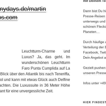
mit Deinem T
mydays.de/martin
Dann bist Du hie
ios.com
Presse-Reisen 
unterwegs und 
schönen Fleck
Planeten…
Durch häufige 
Verteilung der 
Leuchtturm-Charme und
Facebook, Twitt
Luxus? Ja, das geht. Im
Dein Angebot an
wunderschönen Leuchtturm
Gezielt pushen
Faro Punta Cumplida auf La
unseren Presse
lick über den Atlantik bis nach Teneriffa,
Pool und kann mit etwas Glück auch Delfine
Infos unter +4
chten. Die Luxussuite in 36 Meter Höhe
ant für eine unvergessliche Zeit.
HIER FINDES