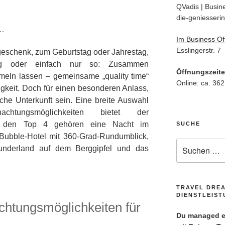
QVadis | Busine
die-geniesserin
n…
Im Business Of
Esslingerstr. 7
eschenk, zum Geburtstag oder Jahrestag,
hung oder einfach nur so: Zusammen
Öffnungszeit
eln lassen – gemeinsame „quality time“
Online: ca. 362
igkeit. Doch für einen besonderen Anlass,
iche Unterkunft sein. Eine breite Auswahl
chtungsmöglichkeiten bietet der
Zu den Top 4 gehören eine Nacht im
SUCHE
Bubble-Hotel mit 360-Grad-Rundumblick,
Suche
underland auf dem Berggipfel und das
nach:
TRAVEL DRE
DIENSTLEIS
chtungsmöglichkeiten für
Du managed ei