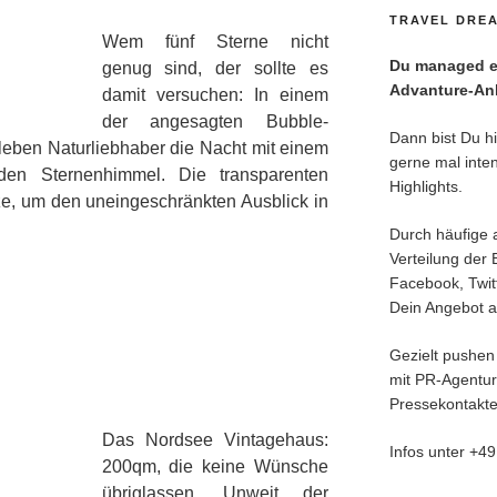
TRAVEL DREA
Wem fünf Sterne nicht
Du managed ei
genug sind, der sollte es
Advanture-Anl
damit versuchen: In einem
der angesagten Bubble-
Dann bist Du hie
rleben Naturliebhaber die Nacht mit einem
gerne mal inten
den Sternenhimmel. Die transparenten
Highlights.
ze, um den uneingeschränkten Ausblick in
Durch häufige 
Verteilung der 
Facebook, Twitt
Dein Angebot an
Gezielt pushen 
mit PR-Agentu
Pressekontakte
Das Nordsee Vin
tagehaus:
Infos unter +4
200qm, die keine Wünsche
übriglassen. Unweit der