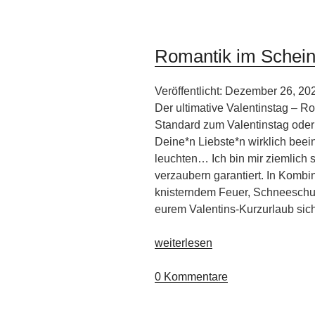
Romantik im Schein 
Veröffentlicht: Dezember 26, 20
Der ultimative Valentinstag – Ro
Standard zum Valentinstag ode
Deine*n Liebste*n wirklich beei
leuchten… Ich bin mir ziemlich 
verzaubern garantiert. In Kombin
knisterndem Feuer, Schneeschu
eurem Valentins-Kurzurlaub sic
„Romantik
weiterlesen
im
Schein
0 Kommentare
der
Polarlichter“