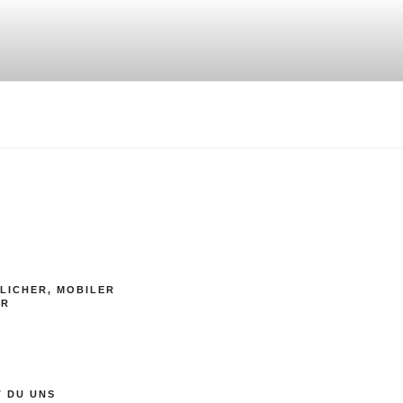
LICHER, MOBILER
ER
T DU UNS