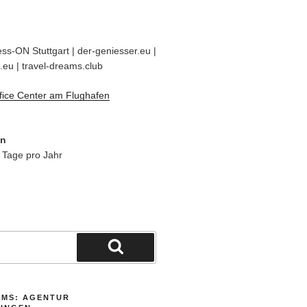
ss-ON Stuttgart | der-geniesser.eu |
.eu | travel-dreams.club
fice Center am Flughafen
en
 Tage pro Jahr
Suchen
AMS: AGENTUR