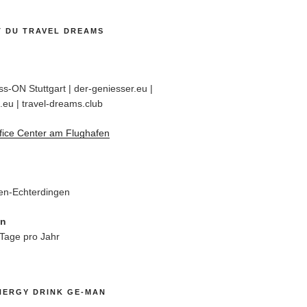
T DU TRAVEL DREAMS
s-ON Stuttgart | der-geniesser.eu |
.eu | travel-dreams.club
fice Center am Flughafen
en-Echterdingen
en
 Tage pro Jahr
NERGY DRINK GE-MAN