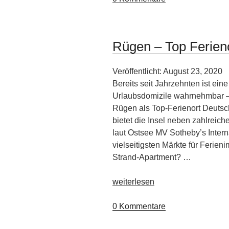
in
Aldiana
Club
Rügen – Top Ferieno
Resorts
in
Veröffentlicht: August 23, 2020
Österreich“
Bereits seit Jahrzehnten ist ein
Urlaubsdomizile wahrnehmbar – 
Rügen als Top-Ferienort Deuts
bietet die Insel neben zahlreic
laut Ostsee MV Sotheby’s Intern
vielseitigsten Märkte für Ferie
Strand-Apartment? …
„Rügen
weiterlesen
–
Top
0 Kommentare
Ferienort