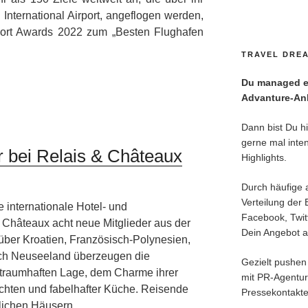
nternational Airport, angeflogen werden,
port Awards 2022 zum „Besten Flughafen
TRAVEL DREA
Du managed ei
Advanture-Anl
Dann bist Du hie
gerne mal inten
r bei Relais & Châteaux
Highlights.
Durch häufige 
Verteilung der 
 internationale Hotel- und
Facebook, Twitt
 Châteaux acht neue Mitglieder aus der
Dein Angebot an
über Kroatien, Französisch-Polynesien,
ch Neuseeland überzeugen die
Gezielt pushen 
r traumhaften Lage, dem Charme ihrer
mit PR-Agentu
chten und fabelhafter Küche. Reisende
Pressekontakte
nlichen Häusern …