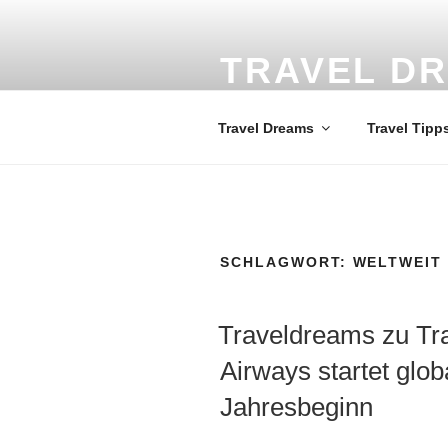
Zum
Inhalt
springen
TRAVEL D
Weltweit die schönsten Reisezi
Travel Dreams
Travel Tipp
SCHLAGWORT:
WELTWEIT
VERÖFFENTLICHT
Traveldreams zu Tr
AM
Airways startet glob
Jahresbeginn