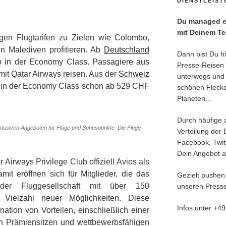
DIENSTLEIS
Du managed ei
mit Deinem T
gen Flugtarifen zu Zielen wie Colombo,
n Malediven profitieren. Ab
Deutschland
Dann bist Du hie
ro in der Economy Class. Passagiere aus
Presse-Reisen 
it Qatar Airways reisen. Aus der
Schweiz
unterwegs und 
e in der Economy Class schon ab 529 CHF
schönen Fleck
Planeten…
Durch häufige 
exklusiven Angeboten für Flüge und Bonuspunkte. Die Flüge
Verteilung der 
Facebook, Twitt
Dein Angebot an
r Airways Privilege Club offiziell Avios als
it eröffnen sich für Mitglieder, die das
Gezielt pushen
 der Fluggesellschaft mit über 150
unseren Presse
e Vielzahl neuer Möglichkeiten. Diese
Infos unter +4
nation von Vorteilen, einschließlich einer
n Prämiensitzen und wettbewerbsfähigen