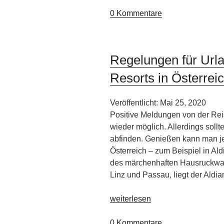
hinter
die
0 Kommentare
ALDIANA-
Kulissen“
Regelungen für Urla
Resorts in Österrei
Veröffentlicht: Mai 25, 2020
Positive Meldungen von der Reis
wieder möglich. Allerdings soll
abfinden. Genießen kann man je
Österreich – zum Beispiel in Ald
des märchenhaften Hausruckwal
Linz und Passau, liegt der Aldi
„Regelungen
weiterlesen
für
Urlaub
0 Kommentare