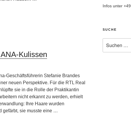
Infos unter +4
SUCHE
Suche
nach:
DIANA-Kulissen
na-Geschäftsführerin Stefanie Brandes
iner neuen Perspektive. Für die RTL Real
üpfte sie in die Rolle der Praktikantin
beitern nicht erkannt zu werden, erhielt
Verwandlung: Ihre Haare wurden
d gefärbt, sie musste eine …