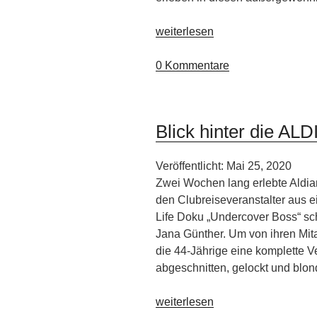
„Acht
weiterlesen
neue
Mitglieder
0 Kommentare
bei
Relais
&
Blick hinter die AL
Châteaux“
Veröffentlicht: Mai 25, 2020
Zwei Wochen lang erlebte Aldia
den Clubreiseveranstalter aus e
Life Doku „Undercover Boss“ schl
Jana Günther. Um von ihren Mitar
die 44-Jährige eine komplette 
abgeschnitten, gelockt und blon
„Blick
weiterlesen