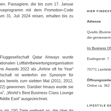
gen. Passagiere, die bis zum 17. Januar
eueprogramm mit dem Promotion-Code
HIER FINDES
m 31. Juli 2024 reisen, erhalten bis zu
Adresse
Qvadis |Busines
die-geniesserin
Im Business Of
Fluggesellschaft Qatar Airways wurde
Esslingerstr. 7
ationalen Luftfahrtbewertungsorganisation
ine Awards 2022 als „Airline oft he Year“
70771 Leinfeld
lschaft ist weiterhin ein Synonym für
Öffnungszeit
is bereits zum siebten Mal (2011, 2012,
Online ca. 362
22) gewonnen. Darüber hinaus wurde sie
ss“, „World’s Best Business Class Lounge
 Middle East“ ausgezeichnet.
LIFESTYLE E
hr als 150 Ziele weltweit an, die über ihr