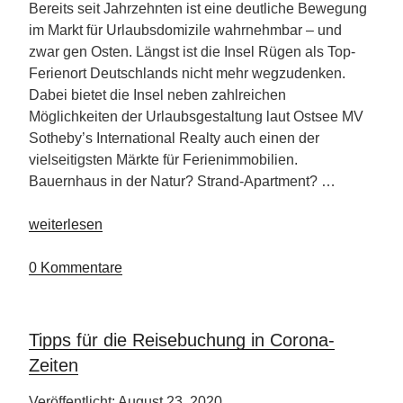
Österreich“
Bereits seit Jahrzehnten ist eine deutliche Bewegung
im Markt für Urlaubsdomizile wahrnehmbar – und
zwar gen Osten. Längst ist die Insel Rügen als Top-
Ferienort Deutschlands nicht mehr wegzudenken.
Dabei bietet die Insel neben zahlreichen
Möglichkeiten der Urlaubsgestaltung laut Ostsee MV
Sotheby’s International Realty auch einen der
vielseitigsten Märkte für Ferienimmobilien.
Bauernhaus in der Natur? Strand-Apartment? …
„Rügen
weiterlesen
–
Top
0 Kommentare
Ferienort
in
Deutschland“
Tipps für die Reisebuchung in Corona-
Zeiten
Veröffentlicht: August 23, 2020