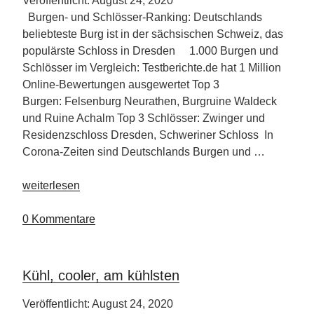
Veröffentlicht: August 24, 2020
Burgen- und Schlösser-Ranking: Deutschlands
beliebteste Burg ist in der sächsischen Schweiz, das
populärste Schloss in Dresden 1.000 Burgen und
Schlösser im Vergleich: Testberichte.de hat 1 Million
Online-Bewertungen ausgewertet Top 3
Burgen: Felsenburg Neurathen, Burgruine Waldeck
und Ruine Achalm Top 3 Schlösser: Zwinger und
Residenzschloss Dresden, Schweriner Schloss In
Corona-Zeiten sind Deutschlands Burgen und …
„Spieglein
weiterlesen
an
der
0 Kommentare
Wand,
wer
ist
Kühl, cooler, am kühlsten
die
schönste
Veröffentlicht: August 24, 2020