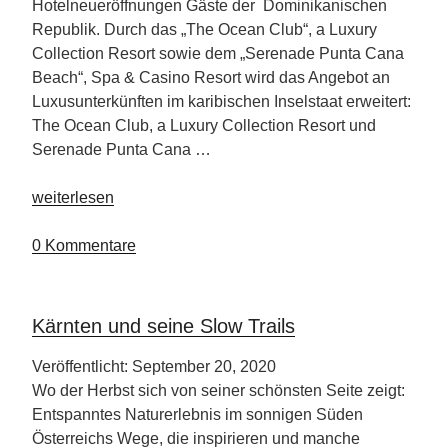
Hotelneueröffnungen Gäste der Dominikanischen
Republik. Durch das „The Ocean Club“, a Luxury
Collection Resort sowie dem „Serenade Punta Cana
Beach“, Spa & Casino Resort wird das Angebot an
Luxusunterkünften im karibischen Inselstaat erweitert:
The Ocean Club, a Luxury Collection Resort und
Serenade Punta Cana …
„Zwei
weiterlesen
neue
Luxusresorts
0 Kommentare
in
der
Dominikanischen
Kärnten und seine Slow Trails
Republik“
Veröffentlicht: September 20, 2020
Wo der Herbst sich von seiner schönsten Seite zeigt:
Entspanntes Naturerlebnis im sonnigen Süden
Österreichs Wege, die inspirieren und manche