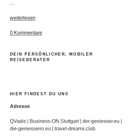
…
„Drehorte
weiterlesen
mit
Wiedererkennungswert“
0 Kommentare
DEIN PERSÖNLICHER, MOBILER
REISEBERATER
HIER FINDEST DU UNS
Adresse
QVadis | Business-ON Stuttgart | der-geniesser.eu |
die-geniesserin.eu | travel-dreams.club