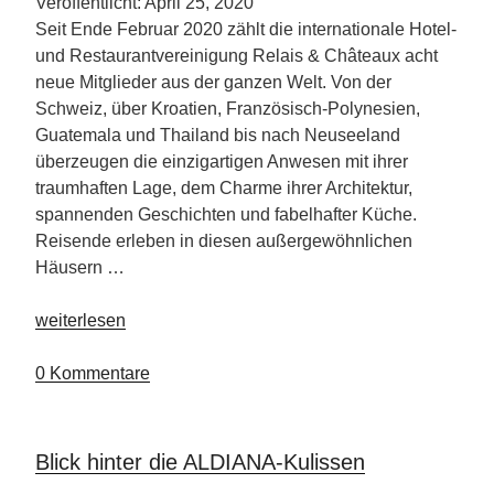
Veröffentlicht: April 25, 2020
Seit Ende Februar 2020 zählt die internationale Hotel-
und Restaurantvereinigung Relais & Châteaux acht
neue Mitglieder aus der ganzen Welt. Von der
Schweiz, über Kroatien, Französisch-Polynesien,
Guatemala und Thailand bis nach Neuseeland
überzeugen die einzigartigen Anwesen mit ihrer
traumhaften Lage, dem Charme ihrer Architektur,
spannenden Geschichten und fabelhafter Küche.
Reisende erleben in diesen außergewöhnlichen
Häusern …
„Acht
weiterlesen
neue
Mitglieder
0 Kommentare
bei
Relais
&
Blick hinter die ALDIANA-Kulissen
Châteaux“