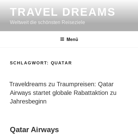
Zum
TRAVEL DREAMS
Inhalt
springen
Weltweit die schönsten Reiseziele
Menü
SCHLAGWORT:
QUATAR
VERÖFFENTLICHT
Traveldreams zu Traumpreisen: Qatar
AM
Airways startet globale Rabattaktion zu
Jahresbeginn
Qatar Airways