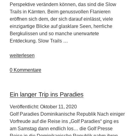
Perspektive verändern können, das sind die Slow
Trails in Kärnten. Beim genussvollen Flanieren
eröffnen sich dem, der sich darauf einlässt, viele
einzigartige Blicke auf glasklare Seen, herrliche
Bergkulissen und so manche unerwartete
Entdeckung. Slow Trails …
„Kärnten
weiterlesen
und
seine
0 Kommentare
Slow
Trails“
Ein langer Trip ins Paradies
Veröffentlicht: Oktober 11, 2020
Golf Paradies Dominikanische Republik Nach einiger
Vorfreude auf die Reise ins „Golf Paradies“ ging es
am Samstag dann endlich los… die Golf Presse
Reise in die Dominikanische Republik nahm ihren