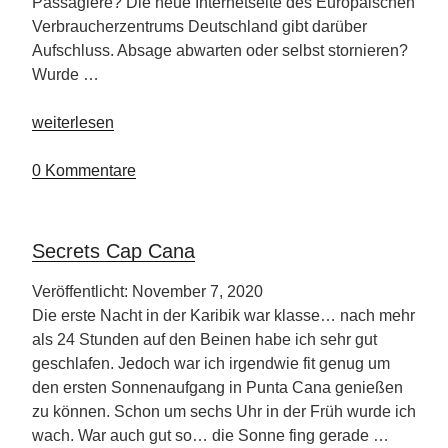
Passagiere? Die neue Internetseite des Europäischen
Verbraucherzentrums Deutschland gibt darüber
Aufschluss. Absage abwarten oder selbst stornieren?
Wurde …
„Tipps
weiterlesen
für
Kreuzfahrer“
0 Kommentare
Secrets Cap Cana
Veröffentlicht: November 7, 2020
Die erste Nacht in der Karibik war klasse… nach mehr
als 24 Stunden auf den Beinen habe ich sehr gut
geschlafen. Jedoch war ich irgendwie fit genug um
den ersten Sonnenaufgang in Punta Cana genießen
zu können. Schon um sechs Uhr in der Früh wurde ich
wach. War auch gut so… die Sonne fing gerade …