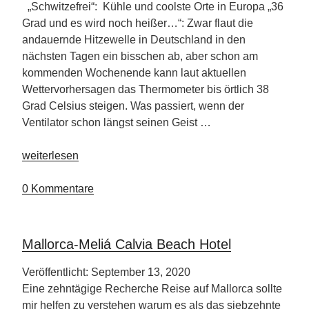
Burg
„Schwitzefrei“: Kühle und coolste Orte in Europa „36
im
Grad und es wird noch heißer…“: Zwar flaut die
Land“
andauernde Hitzewelle in Deutschland in den
nächsten Tagen ein bisschen ab, aber schon am
kommenden Wochenende kann laut aktuellen
Wettervorhersagen das Thermometer bis örtlich 38
Grad Celsius steigen. Was passiert, wenn der
Ventilator schon längst seinen Geist …
„Kühl,
weiterlesen
cooler,
am
0 Kommentare
kühlsten“
Mallorca-Meliá Calvia Beach Hotel
Veröffentlicht: September 13, 2020
Eine zehntägige Recherche Reise auf Mallorca sollte
mir helfen zu verstehen warum es als das siebzehnte