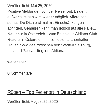
Veröffentlicht: Mai 25, 2020
Positive Meldungen von der Reisefront. Es geht
aufwärts, reisen wird wieder möglich. Allerdings
solltest Du Dich erst mal mit Einschränkungen
abfinden. Genießen kann man jedoch auf alle Fälle…
Natur pur in Österreich – zum Beispiel in Aldiana Club
Resorts in Österreich Inmitten des märchenhaften
Hausruckwaldes, zwischen den Städten Salzburg,
Linz und Passau, liegt der Aldiana …
„Regelungen
weiterlesen
für
Urlaub
0 Kommentare
in
Aldiana
Club
Rügen – Top Ferienort in Deutschland
Resorts
in
Veröffentlicht: August 23, 2020