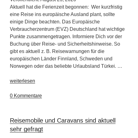
Aktuell hat die Ferienzeit begonnen: Wer kurzfristig
eine Reise ins europäische Ausland plant, sollte
einige Dinge beachten. Das Europäische
Verbraucherzentrum (EVZ) Deutschland hat wichtige
Punkte zusammengetragen. Informiere Dich vor der
Buchung über Reise- und Sicherheitshinweise. So
gibt es aktuell z. B. Reisewarnungen für die
europäischen Länder Finnland, Schweden und
Norwegen oder das beliebte Urlaubsland Türkei. …
„Tipps
weiterlesen
für
die
0 Kommentare
Reisebuchung
in
Corona-
Reisemobile und Caravans sind aktuell
Zeiten“
sehr gefragt