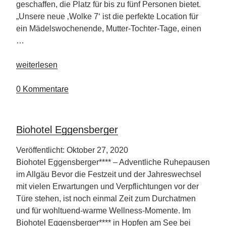
geschaffen, die Platz für bis zu fünf Personen bietet.
„Unsere neue ‚Wolke 7‘ ist die perfekte Location für
ein Mädelswochenende, Mutter-Tochter-Tage, einen
…
„Wellness-
weiterlesen
Scheune
Wolke
0 Kommentare
7“
Biohotel Eggensberger
Veröffentlicht: Oktober 27, 2020
Biohotel Eggensberger**** – Adventliche Ruhepausen
im Allgäu Bevor die Festzeit und der Jahreswechsel
mit vielen Erwartungen und Verpflichtungen vor der
Türe stehen, ist noch einmal Zeit zum Durchatmen
und für wohltuend-warme Wellness-Momente. Im
Biohotel Eggensberger**** in Hopfen am See bei