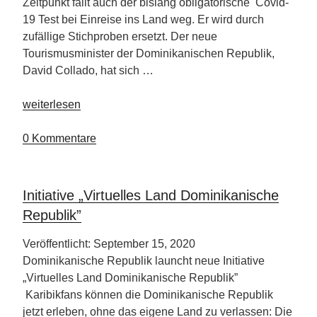
Zeitpunkt fällt auch der bislang obligatorische Covid-
19 Test bei Einreise ins Land weg. Er wird durch
zufällige Stichproben ersetzt. Der neue
Tourismusminister der Dominikanischen Republik,
David Collado, hat sich …
„Plan
weiterlesen
zur
Wiederbelebung
0 Kommentare
des
Tourismus“
Initiative „Virtuelles Land Dominikanische
Republik”
Veröffentlicht: September 15, 2020
Dominikanische Republik launcht neue Initiative
„Virtuelles Land Dominikanische Republik”
Karibikfans können die Dominikanische Republik
jetzt erleben, ohne das eigene Land zu verlassen: Die