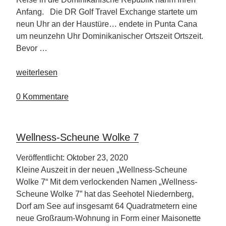
Anfang. Die DR Golf Travel Exchange startete um
neun Uhr an der Haustüre… endete in Punta Cana
um neunzehn Uhr Dominikanischer Ortszeit Ortszeit.
Bevor …
„Ein
weiterlesen
langer
Trip
0 Kommentare
ins
Paradies“
Wellness-Scheune Wolke 7
Veröffentlicht: Oktober 23, 2020
Kleine Auszeit in der neuen „Wellness-Scheune
Wolke 7“ Mit dem verlockenden Namen „Wellness-
Scheune Wolke 7” hat das Seehotel Niedernberg,
Dorf am See auf insgesamt 64 Quadratmetern eine
neue Großraum-Wohnung in Form einer Maisonette