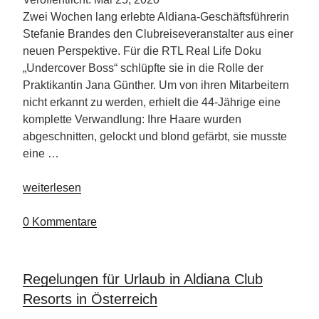
Zwei Wochen lang erlebte Aldiana-Geschäftsführerin
Stefanie Brandes den Clubreiseveranstalter aus einer
neuen Perspektive. Für die RTL Real Life Doku
„Undercover Boss“ schlüpfte sie in die Rolle der
Praktikantin Jana Günther. Um von ihren Mitarbeitern
nicht erkannt zu werden, erhielt die 44-Jährige eine
komplette Verwandlung: Ihre Haare wurden
abgeschnitten, gelockt und blond gefärbt, sie musste
eine …
„Blick
weiterlesen
hinter
die
0 Kommentare
ALDIANA-
Kulissen“
Regelungen für Urlaub in Aldiana Club
Resorts in Österreich