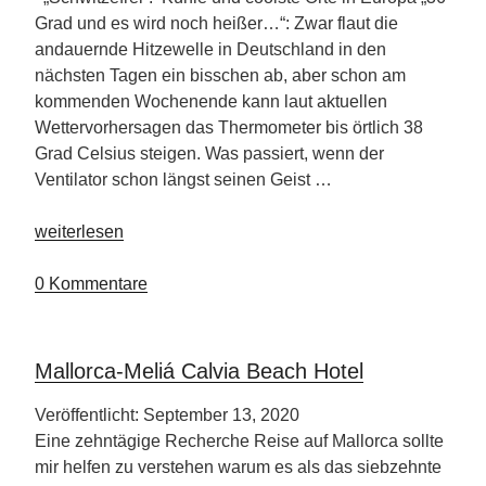
im
Grad und es wird noch heißer…“: Zwar flaut die
Land“
andauernde Hitzewelle in Deutschland in den
nächsten Tagen ein bisschen ab, aber schon am
kommenden Wochenende kann laut aktuellen
Wettervorhersagen das Thermometer bis örtlich 38
Grad Celsius steigen. Was passiert, wenn der
Ventilator schon längst seinen Geist …
„Kühl,
weiterlesen
cooler,
am
0 Kommentare
kühlsten“
Mallorca-Meliá Calvia Beach Hotel
Veröffentlicht: September 13, 2020
Eine zehntägige Recherche Reise auf Mallorca sollte
mir helfen zu verstehen warum es als das siebzehnte