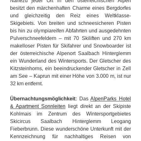
Nahezu jeder Ort in den österreichischen Alpen
besitzt den märchenhaften Charme eines Bergdorfes
und gleichzeitig den Reiz eines Weltklasse-
Skigebiets. Von breiten und schneesicheren Pisten
bis hin zu olympiareifen Abfahrten und ausgedehnten
Pulverschneefeldern – mit 70 Skiliften und 270 km
makelloser Pisten für Skifahrer und Snowboarder ist
der österreichische Alpenort Saalbach Hinterglemm
ein Wunderland des Wintersports. Der Gletscher des
Kitzsteinhorns, ein beeindruckender Gletscher in Zell
am See – Kaprun mit einer Höhe von 3.000 m, ist nur
32 km entfernt.
Übernachtungsmöglichkeit:
Das
AlpenParks Hotel
& Apartment Sonnleiten
liegt direkt an der Skipiste
Kohlmais im Zentrum des Wintersportgebietes
Skicircus Saalbach Hinterglemm Leogang
Fieberbrunn. Diese wunderschöne Unterkunft mit der
Kennzeichnung für nachhaltiges Reisen von