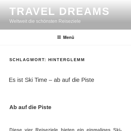
Zum
TRAVEL DREAMS
Inhalt
springen
Weltweit die schönsten Reiseziele
Menü
SCHLAGWORT:
HINTERGLEMM
VERÖFFENTLICHT
Es ist Ski Time – ab auf die Piste
AM
Ab auf die Piste
Diese vier Reiseziele bieten ein einmaliges Ski-