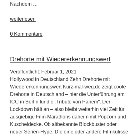
Nachdem …
„Weltweit
weiterlesen
höchstes
Kettenkarusell
0 Kommentare
öffnet
in
Dubai“
Drehorte mit Wiedererkennungswert
Veröffentlicht: Februar 1, 2021
Hollywood in Deutschland Zehn Drehorte mit
Wiedererkennungswert Kurz-mal-weg.de zeigt coole
Drehorte in Deutschland – hier die Unterführung am
ICC in Berlin für die „Tribute von Panem“. Der
Lockdown hält an – also bleibt weiterhin viel Zeit für
ausgiebige Film-Marathons daheim mit Popcorn und
Kuscheldecke. Ob altbekannte Blockbuster oder
neuer Serien-Hype: Die eine oder andere Filmkulisse
…