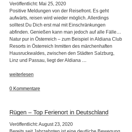
Veröffentlicht: Mai 25, 2020
Positive Meldungen von der Reisefront. Es geht
aufwärts, reisen wird wieder möglich. Allerdings
solltest Du Dich erst mal mit Einschränkungen
abfinden. Genießen kann man jedoch auf alle Fälle…
Natur pur in Österreich – zum Beispiel in Aldiana Club
Resorts in Österreich Inmitten des märchenhaften
Hausruckwaldes, zwischen den Städten Salzburg,
Linz und Passau, liegt der Aldiana …
„Regelungen
weiterlesen
für
Urlaub
0 Kommentare
in
Aldiana
Club
Rügen – Top Ferienort in Deutschland
Resorts
in
Veröffentlicht: August 23, 2020
Österreich“
Bereits seit Jahrzehnten ist eine deutliche Bewegung