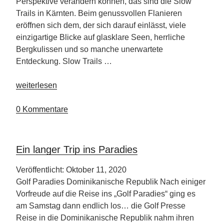
Perspektive verändern können, das sind die Slow
Trails in Kärnten. Beim genussvollen Flanieren
eröffnen sich dem, der sich darauf einlässt, viele
einzigartige Blicke auf glasklare Seen, herrliche
Bergkulissen und so manche unerwartete
Entdeckung. Slow Trails …
„Kärnten
weiterlesen
und
seine
0 Kommentare
Slow
Trails“
Ein langer Trip ins Paradies
Veröffentlicht: Oktober 11, 2020
Golf Paradies Dominikanische Republik Nach einiger
Vorfreude auf die Reise ins „Golf Paradies“ ging es
am Samstag dann endlich los… die Golf Presse
Reise in die Dominikanische Republik nahm ihren