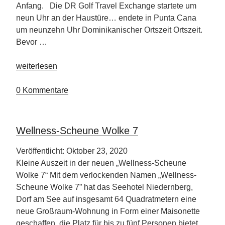
Anfang. Die DR Golf Travel Exchange startete um
neun Uhr an der Haustüre… endete in Punta Cana
um neunzehn Uhr Dominikanischer Ortszeit Ortszeit.
Bevor …
„Ein
weiterlesen
langer
Trip
0 Kommentare
ins
Paradies“
Wellness-Scheune Wolke 7
Veröffentlicht: Oktober 23, 2020
Kleine Auszeit in der neuen „Wellness-Scheune
Wolke 7“ Mit dem verlockenden Namen „Wellness-
Scheune Wolke 7” hat das Seehotel Niedernberg,
Dorf am See auf insgesamt 64 Quadratmetern eine
neue Großraum-Wohnung in Form einer Maisonette
geschaffen, die Platz für bis zu fünf Personen bietet.