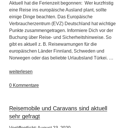
Aktuell hat die Ferienzeit begonnen: Wer kurzfristig
eine Reise ins europäische Ausland plant, sollte
einige Dinge beachten. Das Europäische
Verbraucherzentrum (EVZ) Deutschland hat wichtige
Punkte zusammengetragen. Informiere Dich vor der
Buchung über Reise- und Sicherheitshinweise. So
gibt es aktuell z. B. Reisewarnungen für die
europäischen Länder Finnland, Schweden und
Norwegen oder das beliebte Urlaubsland Türkei. …
„Tipps
weiterlesen
für
die
0 Kommentare
Reisebuchung
in
Corona-
Reisemobile und Caravans sind aktuell
Zeiten“
sehr gefragt
Veröffentlicht: August 23, 2020