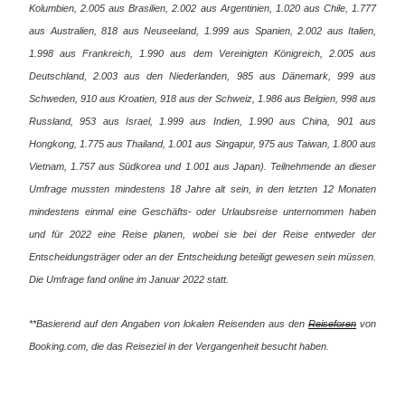
Kolumbien, 2.005 aus Brasilien, 2.002 aus Argentinien, 1.020 aus Chile, 1.777
aus Australien, 818 aus Neuseeland, 1.999 aus Spanien, 2.002 aus Italien,
1.998 aus Frankreich, 1.990 aus dem Vereinigten Königreich, 2.005 aus
Deutschland, 2.003 aus den Niederlanden, 985 aus Dänemark, 999 aus
Schweden, 910 aus Kroatien, 918 aus der Schweiz, 1.986 aus Belgien, 998 aus
Russland, 953 aus Israel, 1.999 aus Indien, 1.990 aus China, 901 aus
Hongkong, 1.775 aus Thailand, 1.001 aus Singapur, 975 aus Taiwan, 1.800 aus
Vietnam, 1.757 aus Südkorea und 1.001 aus Japan). Teilnehmende an dieser
Umfrage mussten mindestens 18 Jahre alt sein, in den letzten 12 Monaten
mindestens einmal eine Geschäfts- oder Urlaubsreise unternommen haben
und für 2022 eine Reise planen, wobei sie bei der Reise entweder der
Entscheidungsträger oder an der Entscheidung beteiligt gewesen sein müssen.
Die Umfrage fand online im Januar 2022 statt.
**Basierend auf den Angaben von lokalen Reisenden aus den
Reiseforen
von
Booking.com, die das Reiseziel in der Vergangenheit besucht haben.