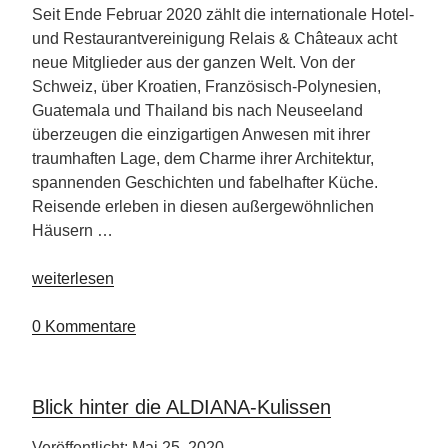
Seit Ende Februar 2020 zählt die internationale Hotel-
und Restaurantvereinigung Relais & Châteaux acht
neue Mitglieder aus der ganzen Welt. Von der
Schweiz, über Kroatien, Französisch-Polynesien,
Guatemala und Thailand bis nach Neuseeland
überzeugen die einzigartigen Anwesen mit ihrer
traumhaften Lage, dem Charme ihrer Architektur,
spannenden Geschichten und fabelhafter Küche.
Reisende erleben in diesen außergewöhnlichen
Häusern …
„Acht
weiterlesen
neue
Mitglieder
0 Kommentare
bei
Relais
&
Blick hinter die ALDIANA-Kulissen
Châteaux“
Veröffentlicht: Mai 25, 2020