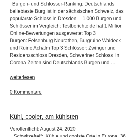
Burgen- und Schlösser-Ranking: Deutschlands
beliebteste Burg ist in der sächsischen Schweiz, das
populärste Schloss in Dresden 1.000 Burgen und
Schlösser im Vergleich: Testberichte.de hat 1 Million
Online-Bewertungen ausgewertet Top 3
Burgen: Felsenburg Neurathen, Burgruine Waldeck
und Ruine Achalm Top 3 Schlösser: Zwinger und
Residenzschloss Dresden, Schweriner Schloss In
Corona-Zeiten sind Deutschlands Burgen und …
„Spieglein
weiterlesen
an
der
0 Kommentare
Wand,
wer
ist
Kühl, cooler, am kühlsten
die
schönste
Veröffentlicht: August 24, 2020
Burg
„Schwitzefrei“: Kühle und coolste Orte in Europa „36