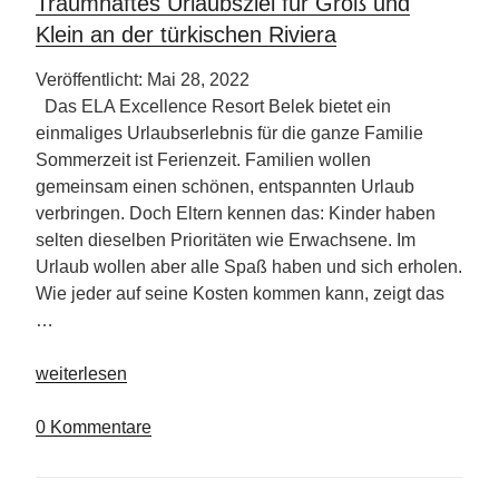
Traumhaftes Urlaubsziel für Groß und
Klein an der türkischen Riviera
Veröffentlicht: Mai 28, 2022
Das ELA Excellence Resort Belek bietet ein
einmaliges Urlaubserlebnis für die ganze Familie
Sommerzeit ist Ferienzeit. Familien wollen
gemeinsam einen schönen, entspannten Urlaub
verbringen. Doch Eltern kennen das: Kinder haben
selten dieselben Prioritäten wie Erwachsene. Im
Urlaub wollen aber alle Spaß haben und sich erholen.
Wie jeder auf seine Kosten kommen kann, zeigt das
…
„Traumhaftes
weiterlesen
Urlaubsziel
für
0 Kommentare
Groß
und