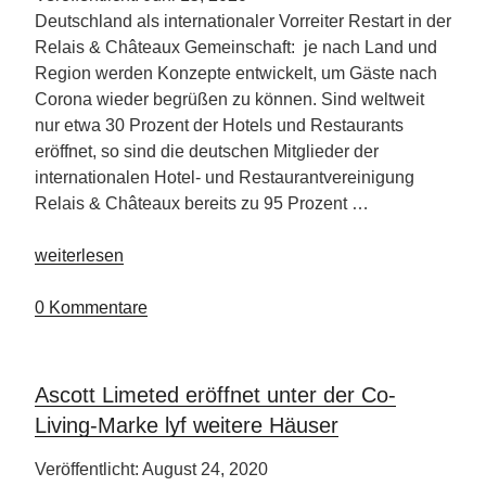
Deutschland als internationaler Vorreiter Restart in der
Relais & Châteaux Gemeinschaft: je nach Land und
Region werden Konzepte entwickelt, um Gäste nach
Corona wieder begrüßen zu können. Sind weltweit
nur etwa 30 Prozent der Hotels und Restaurants
eröffnet, so sind die deutschen Mitglieder der
internationalen Hotel- und Restaurantvereinigung
Relais & Châteaux bereits zu 95 Prozent …
„Relais
weiterlesen
&
Châteaux
0 Kommentare
Wiedereröffnungen
ziehen
weltweit
Ascott Limeted eröffnet unter der Co-
an“
Living-Marke lyf weitere Häuser
Veröffentlicht: August 24, 2020