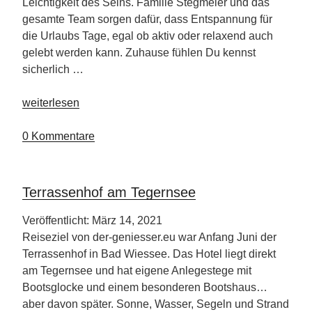
Leichtigkeit des Seins. Familie Stegmeier und das
gesamte Team sorgen dafür, dass Entspannung für
die Urlaubs Tage, egal ob aktiv oder relaxend auch
gelebt werden kann. Zuhause fühlen Du kennst
sicherlich …
„Eintauchen
weiterlesen
in
den
0 Kommentare
Charme
des
Ortnerhof“
Terrassenhof am Tegernsee
Veröffentlicht: März 14, 2021
Reiseziel von der-geniesser.eu war Anfang Juni der
Terrassenhof in Bad Wiessee. Das Hotel liegt direkt
am Tegernsee und hat eigene Anlegestege mit
Bootsglocke und einem besonderen Bootshaus…
aber davon später. Sonne, Wasser, Segeln und Strand