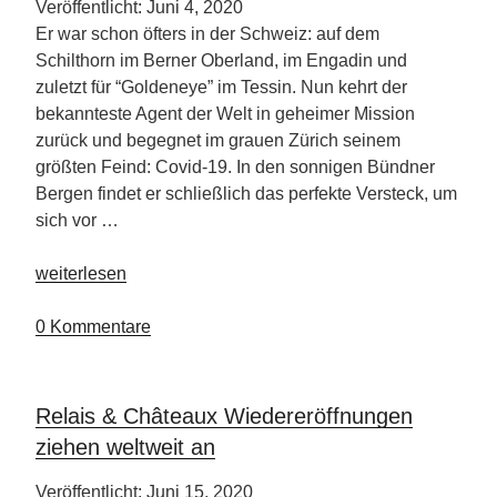
Veröffentlicht: Juni 4, 2020
Er war schon öfters in der Schweiz: auf dem
Schilthorn im Berner Oberland, im Engadin und
zuletzt für “Goldeneye” im Tessin. Nun kehrt der
bekannteste Agent der Welt in geheimer Mission
zurück und begegnet im grauen Zürich seinem
größten Feind: Covid-19. In den sonnigen Bündner
Bergen findet er schließlich das perfekte Versteck, um
sich vor …
„„Bond“
weiterlesen
auf
der
0 Kommentare
Flucht
vor
Covid-
Relais & Châteaux Wiedereröffnungen
19“
ziehen weltweit an
Veröffentlicht: Juni 15, 2020