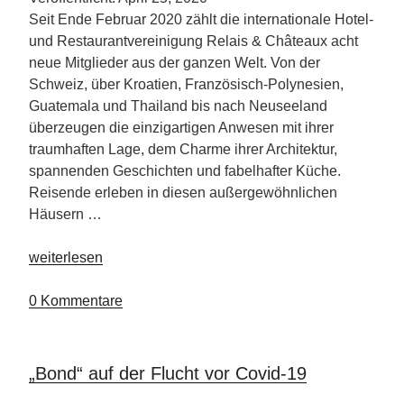
Course“
Seit Ende Februar 2020 zählt die internationale Hotel-
und Restaurantvereinigung Relais & Châteaux acht
neue Mitglieder aus der ganzen Welt. Von der
Schweiz, über Kroatien, Französisch-Polynesien,
Guatemala und Thailand bis nach Neuseeland
überzeugen die einzigartigen Anwesen mit ihrer
traumhaften Lage, dem Charme ihrer Architektur,
spannenden Geschichten und fabelhafter Küche.
Reisende erleben in diesen außergewöhnlichen
Häusern …
„Acht
weiterlesen
neue
Mitglieder
0 Kommentare
bei
Relais
&
„Bond“ auf der Flucht vor Covid-19
Châteaux“