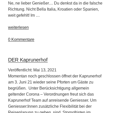
Ne, ne lieber Genießer… Du denkst da in die falsche
Richtung. Nicht Bella Italia, Kroatien oder Spanien,
weit gefehlt! Im …
„Terrassenhof
weiterlesen
am
Tegernsee“
0 Kommentare
DER Kaprunerhof
Veröffentlicht: Mai 13, 2021
Momentan noch geschlossen öffnet der Kaprunerhof
am 3. Juni 21 wieder seine Pforten um Gäste zu
begrüßen. Unter Berücksichtigung allgemein
geltender Corona – Verordnungen freut sich das
Kaprunerhof Team auf anreisende Geniesser. Um
Geniesser:Innen zusätzliche Flexibilität bei der
Reiseplanung zu geben, sind Stornofristen im