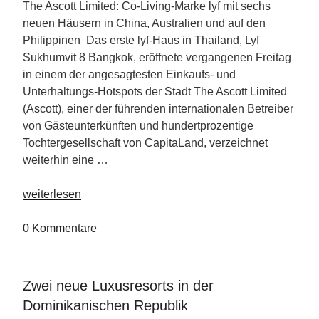
The Ascott Limited: Co-Living-Marke lyf mit sechs
neuen Häusern in China, Australien und auf den
Philippinen Das erste lyf-Haus in Thailand, Lyf
Sukhumvit 8 Bangkok, eröffnete vergangenen Freitag
in einem der angesagtesten Einkaufs- und
Unterhaltungs-Hotspots der Stadt The Ascott Limited
(Ascott), einer der führenden internationalen Betreiber
von Gästeunterkünften und hundertprozentige
Tochtergesellschaft von CapitaLand, verzeichnet
weiterhin eine …
„Ascott
weiterlesen
Limeted
eröffnet
0 Kommentare
unter
der
Co-
Zwei neue Luxusresorts in der
Living-
Dominikanischen Republik
Marke