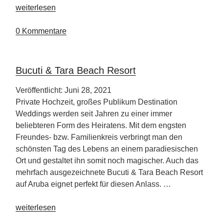
„Neues
weiterlesen
Luxusresort
auf
0 Kommentare
Korfu“
Bucuti & Tara Beach Resort
Veröffentlicht: Juni 28, 2021
Private Hochzeit, großes Publikum Destination
Weddings werden seit Jahren zu einer immer
beliebteren Form des Heiratens. Mit dem engsten
Freundes- bzw. Familienkreis verbringt man den
schönsten Tag des Lebens an einem paradiesischen
Ort und gestaltet ihn somit noch magischer. Auch das
mehrfach ausgezeichnete Bucuti & Tara Beach Resort
auf Aruba eignet perfekt für diesen Anlass. …
„Bucuti
weiterlesen
&