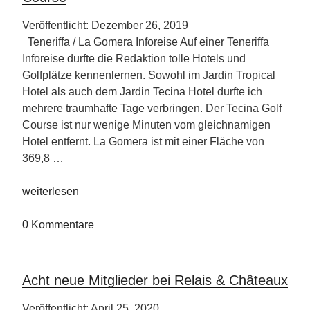
Veröffentlicht: Dezember 26, 2019
Teneriffa / La Gomera Inforeise Auf einer Teneriffa
Inforeise durfte die Redaktion tolle Hotels und
Golfplätze kennenlernen. Sowohl im Jardin Tropical
Hotel als auch dem Jardin Tecina Hotel durfte ich
mehrere traumhafte Tage verbringen. Der Tecina Golf
Course ist nur wenige Minuten vom gleichnamigen
Hotel entfernt. La Gomera ist mit einer Fläche von
369,8 …
„La
weiterlesen
Gomera
–
0 Kommentare
Jardin
Tecina
Hotel
Acht neue Mitglieder bei Relais & Châteaux
&
Golf
Veröffentlicht: April 25, 2020