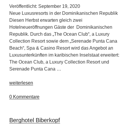
lyf
Veröffentlicht: September 19, 2020
weitere
Neue Luxusresorts in der Dominikanischen Republik
Häuser“
Diesen Herbst erwarten gleich zwei
Hotelneueröffnungen Gäste der Dominikanischen
Republik. Durch das „The Ocean Club“, a Luxury
Collection Resort sowie dem „Serenade Punta Cana
Beach“, Spa & Casino Resort wird das Angebot an
Luxusunterkünften im karibischen Inselstaat erweitert:
The Ocean Club, a Luxury Collection Resort und
Serenade Punta Cana …
„Zwei
weiterlesen
neue
Luxusresorts
0 Kommentare
in
der
Dominikanischen
Berghotel Biberkopf
Republik“