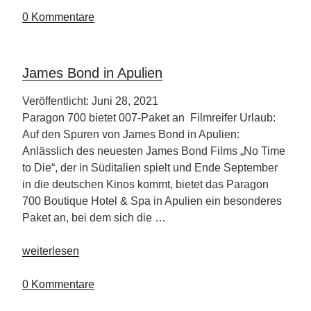
Tara
0 Kommentare
Beach
Resort“
James Bond in Apulien
Veröffentlicht: Juni 28, 2021
Paragon 700 bietet 007-Paket an Filmreifer Urlaub:
Auf den Spuren von James Bond in Apulien:
Anlässlich des neuesten James Bond Films „No Time
to Die“, der in Süditalien spielt und Ende September
in die deutschen Kinos kommt, bietet das Paragon
700 Boutique Hotel & Spa in Apulien ein besonderes
Paket an, bei dem sich die …
„James
weiterlesen
Bond
in
0 Kommentare
Apulien“