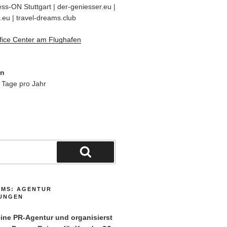
ss-ON Stuttgart | der-geniesser.eu |
.eu | travel-dreams.club
fice Center am Flughafen
en
 Tage pro Jahr
Suchen
AMS: AGENTUR
TUNGEN
ne PR-Agentur und organisierst