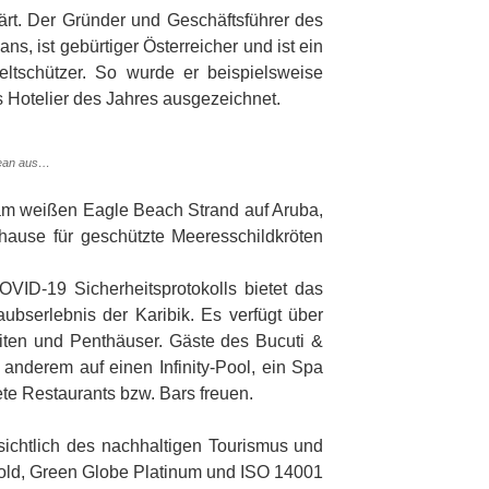
lärt. Der Gründer und Geschäftsführer des
s, ist gebürtiger Österreicher und ist ein
eltschützer. So wurde er beispielsweise
 Hotelier des Jahres ausgezeichnet.
zean aus…
 am weißen Eagle Beach Strand auf Aruba,
ause für geschützte Meeresschildkröten
VID-19 Sicherheitsprotokolls bietet das
aubserlebnis der Karibik. Es verfügt über
iten und Penthäuser. Gäste des Bucuti &
 anderem auf einen Infinity-Pool, ein Spa
e Restaurants bzw. Bars freuen.
nsichtlich des nachhaltigen Tourismus und
old, Green Globe Platinum und ISO 14001