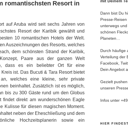
mit Deinem T
im romantischsten Resort in
Dann bist Du hie
Presse-Reisen 
t auf Aruba wird seit sechs Jahren von
unterwegs und 
ischstes Resort der Karibik gewählt und
schönen Fleck
 besten 10 romantischen Hotels der Welt.
Planeten…
chen Auszeichnungen des Resorts, welches
Durch häufige 
ach, dem schönsten Strand der Karibik,
Verteilung der 
Konzept, Paare aus der ganzen Welt
Facebook, Twitt
o, dass es ein beliebter Ort für eine
Dein Angebot an
Kreis ist. Das Bucuti & Tara Resort bietet
an, welches eine kleine, sehr private
Gezielt pushen
nen beinhaltet. Zusätzlich ist es möglich,
unseren Presse
an bis zu 300 Gäste rund um den Globus
it findet direkt am wunderschönen Eagle
Infos unter +4
he Kulisse für diesen magischen Moment.
nhaltet neben der Eheschließung und dem
nliche Hochzeitsplanerin sowie ein
HIER FINDES