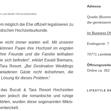
Adresse
m und ideale Hochzeitslokation
Qvadis |Busines
die-geniesserin
m möglich die Ehe offiziell legalisieren zu
ändischen Hochzeitsurkunde.
Im Business Of
e nicht immer warten will. Mit unseren
Esslingerstr. 7
 können Paare ihre Hochzeit im engsten
ihre Freunde und die Familie teilhaben
70771 Leinfeld
ie sich befinden
“, erklärt Ewald Biemans,
Öffnungszeit
Tara Resort. „
Bei Destination Weddings
Online ca. 362
geladenen Gäste nicht teilnehmen, die
te Lösung für dieses Problem
.“
t das Bucuti & Tara Resort Hochzeiten
LIFESTYLE E
ppen jedoch die romantische und ruhige
törten, wurden diese sogenannten Mikro-
entwickelt.