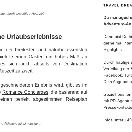
TRAVEL DREA
ratet durch eine Mikro-Hochzeit
Du managed ei
Advanture-Anl
he Urlaubserlebnisse
Dann bist Du hie
gerne mal inten
an der breitesten und naturbelassensten
Highlights.
bietet seinen Gästen ein hohes Maß an
Durch häufige 
t es sich auch abseits von Destination
Verteilung der 
uszeit zu zweit.
Facebook, Twitt
Dein Angebot an
eschneiderten Erlebnis wird, gibt es im
te
Romance Concierges
, die basierend auf
Gezielt pushen 
einen perfekt abgestimmten Reiseplan
mit PR-Agentu
Pressekontakte
Infos unter +4
 und Abholung mit Limousine…