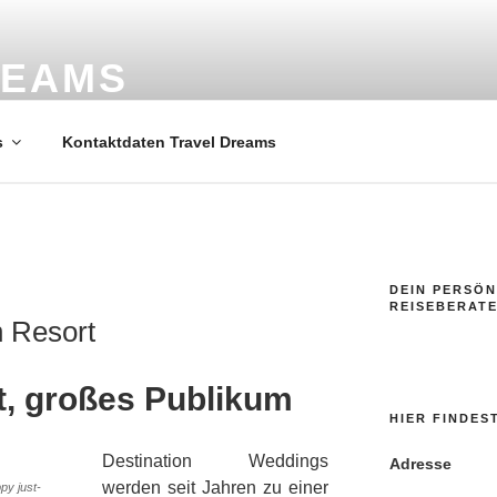
REAMS
ele
s
Kontaktdaten Travel Dreams
DEIN PERSÖN
REISEBERAT
h Resort
t, großes Publikum
HIER FINDES
Destination Weddings
Adresse
werden seit Jahren zu einer
py just-