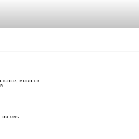
LICHER, MOBILER
ER
T DU UNS