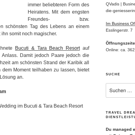
QVadis | Busine
immer beliebteren Form des
die-geniesserin
Heiratens. Mit dem engsten
Freundes- bzw.
Im Business Of
den schönsten Tag des Lebens an einem
Esslingerstr. 7
t ihn somit noch magischer.
Öffnungszeit
chnete
Bucuti & Tara Beach Resort
auf
Online: ca. 362
n Anlass. Damit jedoch Paare jedoch die
hzeit am schönsten Strand der Karibik all
 dem Moment teilhaben zu lassen, bietet
SUCHE
 Lösung an.
Suche
eam
nach:
Wedding im Bucuti & Tara Beach Resort
TRAVEL DRE
DIENSTLEIS
Du managed ei