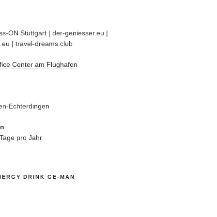
s-ON Stuttgart | der-geniesser.eu |
.eu | travel-dreams.club
fice Center am Flughafen
en-Echterdingen
en
 Tage pro Jahr
NERGY DRINK GE-MAN