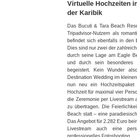
Virtuelle Hochzeiten 
der Karibik
Das Bucuti & Tara Beach Resor
Tripadvisor-Nutzern als romant
befindet sich ebenfalls in den
Dies sind nur zwei der zahlrei
durch seine Lage am Eagle Be
und durch sein besonderes 
begeistert. Kein Wunder als
Destination Wedding im kleinen 
nun neu ein Hochzeitspaket 
Hochzeit für maximal vier Perso
die Zeremonie per Livestream 
zu übertragen. Die Feierlichke
Beach statt – eine paradiesisc
Das Angebot für 2.282 Euro bei
Livestream auch eine persö
professionelles Fotoshooting.