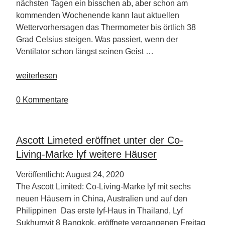
nächsten Tagen ein bisschen ab, aber schon am
kommenden Wochenende kann laut aktuellen
Wettervorhersagen das Thermometer bis örtlich 38
Grad Celsius steigen. Was passiert, wenn der
Ventilator schon längst seinen Geist …
„Kühl,
weiterlesen
cooler,
am
0 Kommentare
kühlsten“
Ascott Limeted eröffnet unter der Co-
Living-Marke lyf weitere Häuser
Veröffentlicht: August 24, 2020
The Ascott Limited: Co-Living-Marke lyf mit sechs
neuen Häusern in China, Australien und auf den
Philippinen Das erste lyf-Haus in Thailand, Lyf
Sukhumvit 8 Bangkok, eröffnete vergangenen Freitag