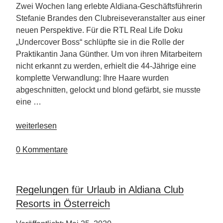
Zwei Wochen lang erlebte Aldiana-Geschäftsführerin
Stefanie Brandes den Clubreiseveranstalter aus einer
neuen Perspektive. Für die RTL Real Life Doku
„Undercover Boss“ schlüpfte sie in die Rolle der
Praktikantin Jana Günther. Um von ihren Mitarbeitern
nicht erkannt zu werden, erhielt die 44-Jährige eine
komplette Verwandlung: Ihre Haare wurden
abgeschnitten, gelockt und blond gefärbt, sie musste
eine …
„Blick
weiterlesen
hinter
die
0 Kommentare
ALDIANA-
Kulissen“
Regelungen für Urlaub in Aldiana Club
Resorts in Österreich