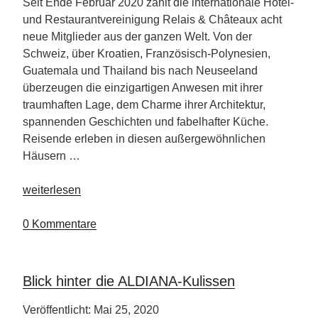
Course“
Seit Ende Februar 2020 zählt die internationale Hotel-
und Restaurantvereinigung Relais & Châteaux acht
neue Mitglieder aus der ganzen Welt. Von der
Schweiz, über Kroatien, Französisch-Polynesien,
Guatemala und Thailand bis nach Neuseeland
überzeugen die einzigartigen Anwesen mit ihrer
traumhaften Lage, dem Charme ihrer Architektur,
spannenden Geschichten und fabelhafter Küche.
Reisende erleben in diesen außergewöhnlichen
Häusern …
„Acht
weiterlesen
neue
Mitglieder
0 Kommentare
bei
Relais
&
Blick hinter die ALDIANA-Kulissen
Châteaux“
Veröffentlicht: Mai 25, 2020