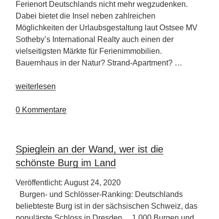
Ferienort Deutschlands nicht mehr wegzudenken.
Dabei bietet die Insel neben zahlreichen
Möglichkeiten der Urlaubsgestaltung laut Ostsee MV
Sotheby’s International Realty auch einen der
vielseitigsten Märkte für Ferienimmobilien.
Bauernhaus in der Natur? Strand-Apartment? …
„Rügen
weiterlesen
–
Top
0 Kommentare
Ferienort
in
Deutschland“
Spieglein an der Wand, wer ist die
schönste Burg im Land
Veröffentlicht: August 24, 2020
Burgen- und Schlösser-Ranking: Deutschlands
beliebteste Burg ist in der sächsischen Schweiz, das
populärste Schloss in Dresden 1.000 Burgen und