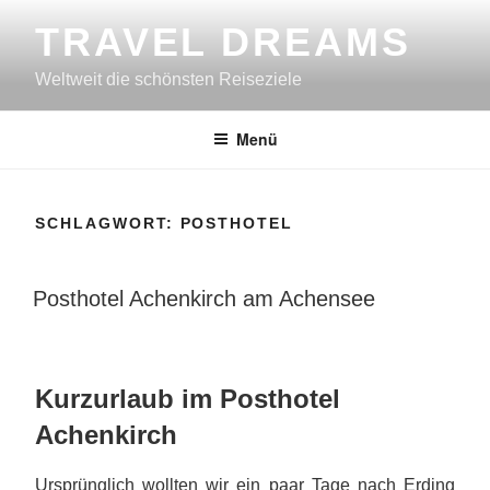
Zum
TRAVEL DREAMS
Inhalt
springen
Weltweit die schönsten Reiseziele
Menü
SCHLAGWORT:
POSTHOTEL
VERÖFFENTLICHT
Posthotel Achenkirch am Achensee
AM
Kurzurlaub im Posthotel
Achenkirch
Ursprünglich wollten wir ein paar Tage nach Erding