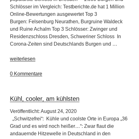
Schlösser im Vergleich: Testberichte.de hat 1 Million
Online-Bewertungen ausgewertet Top 3
Burgen: Felsenburg Neurathen, Burgruine Waldeck
und Ruine Achalm Top 3 Schlösser: Zwinger und
Residenzschloss Dresden, Schweriner Schloss In
Corona-Zeiten sind Deutschlands Burgen und …
„Spieglein
weiterlesen
an
der
0 Kommentare
Wand,
wer
ist
Kühl, cooler, am kühlsten
die
schönste
Veröffentlicht: August 24, 2020
Burg
„Schwitzefrei“: Kühle und coolste Orte in Europa „36
im
Grad und es wird noch heißer…“: Zwar flaut die
Land“
andauernde Hitzewelle in Deutschland in den