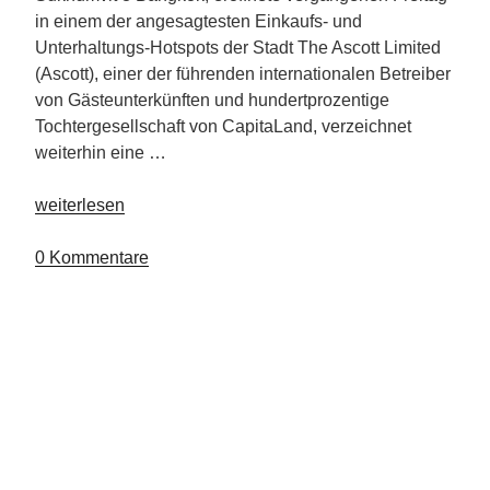
in einem der angesagtesten Einkaufs- und
Unterhaltungs-Hotspots der Stadt The Ascott Limited
(Ascott), einer der führenden internationalen Betreiber
von Gästeunterkünften und hundertprozentige
Tochtergesellschaft von CapitaLand, verzeichnet
weiterhin eine …
„Ascott
weiterlesen
Limeted
eröffnet
0 Kommentare
unter
der
Co-
Living-
Marke
lyf
weitere
Häuser“