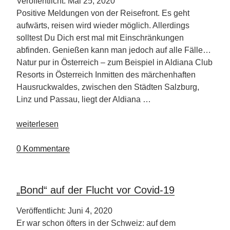
Veröffentlicht: Mai 25, 2020
Positive Meldungen von der Reisefront. Es geht
aufwärts, reisen wird wieder möglich. Allerdings
solltest Du Dich erst mal mit Einschränkungen
abfinden. Genießen kann man jedoch auf alle Fälle…
Natur pur in Österreich – zum Beispiel in Aldiana Club
Resorts in Österreich Inmitten des märchenhaften
Hausruckwaldes, zwischen den Städten Salzburg,
Linz und Passau, liegt der Aldiana …
„Regelungen
weiterlesen
für
Urlaub
0 Kommentare
in
Aldiana
Club
„Bond“ auf der Flucht vor Covid-19
Resorts
in
Veröffentlicht: Juni 4, 2020
Österreich“
Er war schon öfters in der Schweiz: auf dem