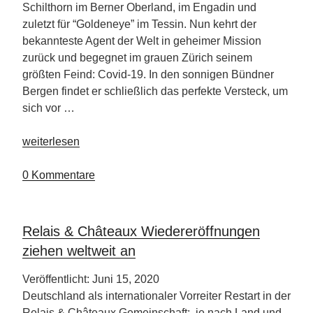
Schilthorn im Berner Oberland, im Engadin und
zuletzt für “Goldeneye” im Tessin. Nun kehrt der
bekannteste Agent der Welt in geheimer Mission
zurück und begegnet im grauen Zürich seinem
größten Feind: Covid-19. In den sonnigen Bündner
Bergen findet er schließlich das perfekte Versteck, um
sich vor …
„„Bond“
weiterlesen
auf
der
0 Kommentare
Flucht
vor
Covid-
Relais & Châteaux Wiedereröffnungen
19“
ziehen weltweit an
Veröffentlicht: Juni 15, 2020
Deutschland als internationaler Vorreiter Restart in der
Relais & Châteaux Gemeinschaft: je nach Land und