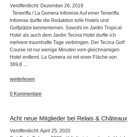
Veröffentlicht: Dezember 26, 2019
Teneriffa / La Gomera Inforeise Auf einer Teneriffa
Inforeise durfte die Redaktion tolle Hotels und
Golfplätze kennenlernen. Sowohl im Jardin Tropical
Hotel als auch dem Jardin Tecina Hotel durfte ich
mehrere traumhafte Tage verbringen. Der Tecina Golf
Course ist nur wenige Minuten vom gleichnamigen
Hotel entfernt. La Gomera ist mit einer Fläche von
369,8 …
„La
weiterlesen
Gomera
–
0 Kommentare
Jardin
Tecina
Hotel
Acht neue Mitglieder bei Relais & Châteaux
&
Golf
Veröffentlicht: April 25, 2020