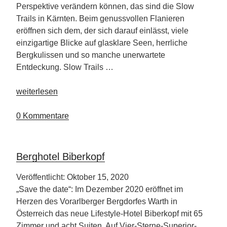
Perspektive verändern können, das sind die Slow
Trails in Kärnten. Beim genussvollen Flanieren
eröffnen sich dem, der sich darauf einlässt, viele
einzigartige Blicke auf glasklare Seen, herrliche
Bergkulissen und so manche unerwartete
Entdeckung. Slow Trails …
„Kärnten
weiterlesen
und
seine
0 Kommentare
Slow
Trails“
Berghotel Biberkopf
Veröffentlicht: Oktober 15, 2020
„Save the date“: Im Dezember 2020 eröffnet im
Herzen des Vorarlberger Bergdorfes Warth in
Österreich das neue Lifestyle-Hotel Biberkopf mit 65
Zimmer und acht Suiten. Auf Vier-Sterne-Superior-