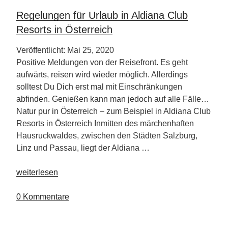
Hotel
Regelungen für Urlaub in Aldiana Club
&
Resorts in Österreich
Golf
Course“
Veröffentlicht: Mai 25, 2020
Positive Meldungen von der Reisefront. Es geht
aufwärts, reisen wird wieder möglich. Allerdings
solltest Du Dich erst mal mit Einschränkungen
abfinden. Genießen kann man jedoch auf alle Fälle…
Natur pur in Österreich – zum Beispiel in Aldiana Club
Resorts in Österreich Inmitten des märchenhaften
Hausruckwaldes, zwischen den Städten Salzburg,
Linz und Passau, liegt der Aldiana …
„Regelungen
weiterlesen
für
Urlaub
0 Kommentare
in
Aldiana