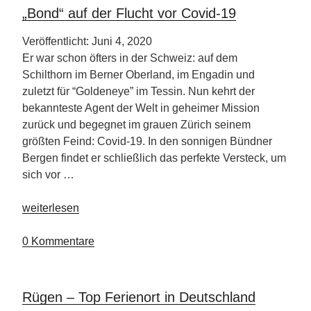
Club
„Bond“ auf der Flucht vor Covid-19
Resorts
in
Veröffentlicht: Juni 4, 2020
Österreich“
Er war schon öfters in der Schweiz: auf dem
Schilthorn im Berner Oberland, im Engadin und
zuletzt für “Goldeneye” im Tessin. Nun kehrt der
bekannteste Agent der Welt in geheimer Mission
zurück und begegnet im grauen Zürich seinem
größten Feind: Covid-19. In den sonnigen Bündner
Bergen findet er schließlich das perfekte Versteck, um
sich vor …
„„Bond“
weiterlesen
auf
der
0 Kommentare
Flucht
vor
Covid-
Rügen – Top Ferienort in Deutschland
19“