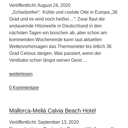
schönste
Veröffentlicht: August 24, 2020
Burg
„Schwitzefrei“: Kühle und coolste Orte in Europa „36
im
Grad und es wird noch heißer…“: Zwar flaut die
Land“
andauernde Hitzewelle in Deutschland in den
nächsten Tagen ein bisschen ab, aber schon am
kommenden Wochenende kann laut aktuellen
Wettervorhersagen das Thermometer bis örtlich 38
Grad Celsius steigen. Was passiert, wenn der
Ventilator schon längst seinen Geist …
„Kühl,
weiterlesen
cooler,
am
0 Kommentare
kühlsten“
Mallorca-Meliá Calvia Beach Hotel
Veröffentlicht: September 13, 2020