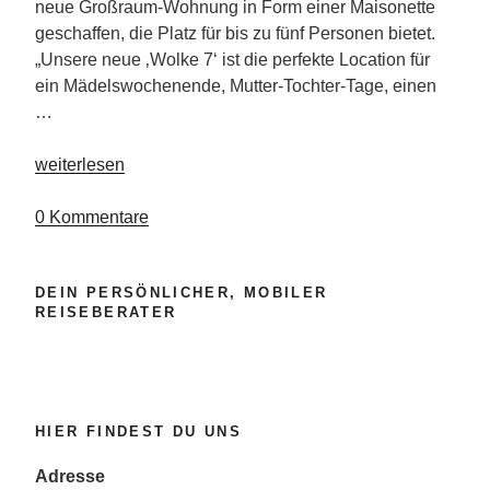
neue Großraum-Wohnung in Form einer Maisonette
geschaffen, die Platz für bis zu fünf Personen bietet.
„Unsere neue ‚Wolke 7‘ ist die perfekte Location für
ein Mädelswochenende, Mutter-Tochter-Tage, einen
…
„Wellness-
weiterlesen
Scheune
Wolke
0 Kommentare
7“
DEIN PERSÖNLICHER, MOBILER
REISEBERATER
HIER FINDEST DU UNS
Adresse