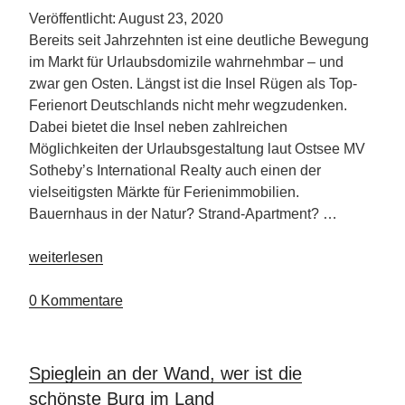
Veröffentlicht: August 23, 2020
Bereits seit Jahrzehnten ist eine deutliche Bewegung
im Markt für Urlaubsdomizile wahrnehmbar – und
zwar gen Osten. Längst ist die Insel Rügen als Top-
Ferienort Deutschlands nicht mehr wegzudenken.
Dabei bietet die Insel neben zahlreichen
Möglichkeiten der Urlaubsgestaltung laut Ostsee MV
Sotheby’s International Realty auch einen der
vielseitigsten Märkte für Ferienimmobilien.
Bauernhaus in der Natur? Strand-Apartment? …
„Rügen
weiterlesen
–
Top
0 Kommentare
Ferienort
in
Deutschland“
Spieglein an der Wand, wer ist die
schönste Burg im Land