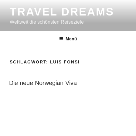
Zum
TRAVEL DREAMS
Inhalt
springen
Weltweit die schönsten Reiseziele
Menü
SCHLAGWORT:
LUIS FONSI
VERÖFFENTLICHT
Die neue Norwegian Viva
AM