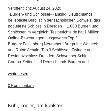
Veröffentlicht: August 24, 2020
Burgen- und Schlösser-Ranking: Deutschlands
beliebteste Burg ist in der sächsischen Schweiz, das
populärste Schloss in Dresden 1.000 Burgen und
Schlösser im Vergleich: Testberichte.de hat 1 Million
Online-Bewertungen ausgewertet Top 3
Burgen: Felsenburg Neurathen, Burgruine Waldeck
und Ruine Achalm Top 3 Schlösser: Zwinger und
Residenzschloss Dresden, Schweriner Schloss In
Corona-Zeiten sind Deutschlands Burgen und …
„Spieglein
weiterlesen
an
der
0 Kommentare
Wand,
wer
ist
Kühl, cooler, am kühlsten
die