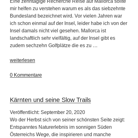
Eine zehntägige Recherche Reise auf Mallorca sollte
mir helfen zu verstehen warum es als das siebzehnte
Bundesland bezeichnet wird. Vor vielen Jahren war
ich schon einmal auf der Insel, leider habe ich von der
Insel damals nicht viel gesehen. Mallorca ist
landschaftlich sehr vielfältig, auf der Insel gibt es
zudem sechzehn Golfplätze die es zu …
„Mallorca-
weiterlesen
Meliá
Calvia
0 Kommentare
Beach
Hotel“
Kärnten und seine Slow Trails
Veröffentlicht: September 20, 2020
Wo der Herbst sich von seiner schönsten Seite zeigt:
Entspanntes Naturerlebnis im sonnigen Süden
Österreichs Wege, die inspirieren und manche