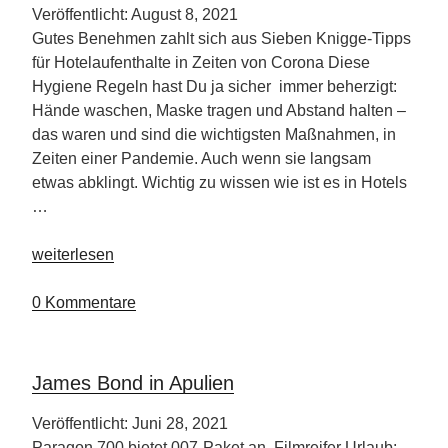
Veröffentlicht: August 8, 2021
Gutes Benehmen zahlt sich aus Sieben Knigge-Tipps
für Hotelaufenthalte in Zeiten von Corona Diese
Hygiene Regeln hast Du ja sicher immer beherzigt:
Hände waschen, Maske tragen und Abstand halten –
das waren und sind die wichtigsten Maßnahmen, in
Zeiten einer Pandemie. Auch wenn sie langsam
etwas abklingt. Wichtig zu wissen wie ist es in Hotels
…
„Knigge
weiterlesen
Tipps
für
0 Kommentare
Deinen
Hotelaufenthalt“
James Bond in Apulien
Veröffentlicht: Juni 28, 2021
Paragon 700 bietet 007-Paket an Filmreifer Urlaub: