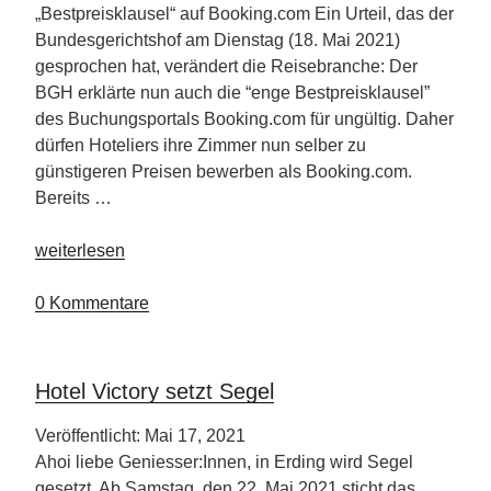
„Bestpreisklausel“ auf Booking.com Ein Urteil, das der
Bundesgerichtshof am Dienstag (18. Mai 2021)
gesprochen hat, verändert die Reisebranche: Der
BGH erklärte nun auch die “enge Bestpreisklausel”
des Buchungsportals Booking.com für ungültig. Daher
dürfen Hoteliers ihre Zimmer nun selber zu
günstigeren Preisen bewerben als Booking.com.
Bereits …
„Preise
weiterlesen
vergleichen
–
0 Kommentare
Hotels
in
Direktbuchung
Hotel Victory setzt Segel
oft
günstiger“
Veröffentlicht: Mai 17, 2021
Ahoi liebe Geniesser:Innen, in Erding wird Segel
gesetzt. Ab Samstag, den 22. Mai 2021 sticht das