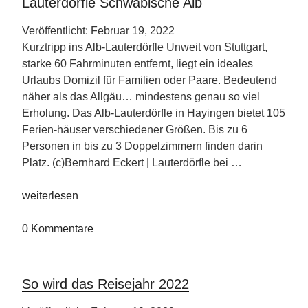
Lauterdörfle Schwäbische Alb
Veröffentlicht: Februar 19, 2022
Kurztripp ins Alb-Lauterdörfle Unweit von Stuttgart,
starke 60 Fahrminuten entfernt, liegt ein ideales
Urlaubs Domizil für Familien oder Paare. Bedeutend
näher als das Allgäu… mindestens genau so viel
Erholung. Das Alb-Lauterdörfle in Hayingen bietet 105
Ferien-häuser verschiedener Größen. Bis zu 6
Personen in bis zu 3 Doppelzimmern finden darin
Platz. (c)Bernhard Eckert | Lauterdörfle bei …
„Lauterdörfle
weiterlesen
Schwäbische
Alb“
0 Kommentare
So wird das Reisejahr 2022