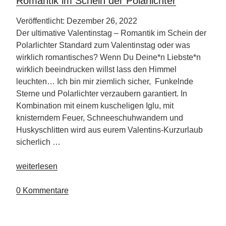
Romantik im Schein der Polarlichter
Veröffentlicht: Dezember 26, 2022
Der ultimative Valentinstag – Romantik im Schein der
Polarlichter Standard zum Valentinstag oder was
wirklich romantisches? Wenn Du Deine*n Liebste*n
wirklich beeindrucken willst lass den Himmel
leuchten… Ich bin mir ziemlich sicher, Funkelnde
Sterne und Polarlichter verzaubern garantiert. In
Kombination mit einem kuscheligen Iglu, mit
knisterndem Feuer, Schneeschuhwandern und
Huskyschlitten wird aus eurem Valentins-Kurzurlaub
sicherlich …
„Romantik
weiterlesen
im
Schein
0 Kommentare
der
Polarlichter“