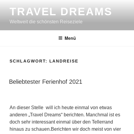
Zum
TRAVEL DREAMS
Inhalt
springen
Weltweit die schönsten Reiseziele
Menü
SCHLAGWORT:
LANDREISE
VERÖFFENTLICHT
Beliebtester Ferienhof 2021
AM
An dieser Stelle will ich heute einmal von etwas
anderen „Travel Dreams“ berichten. Manchmal ist es
doch sehr interessant einmal über den Tellerrand
hinaus zu schauen.Berichten wir doch meist von vier