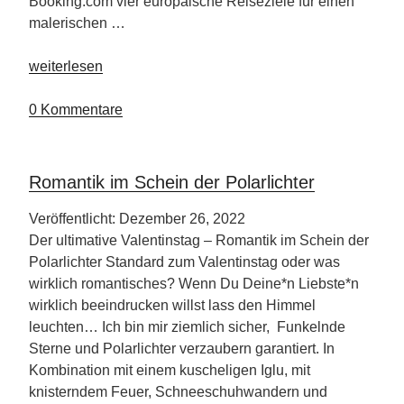
Booking.com vier europäische Reiseziele für einen
malerischen …
„Es
weiterlesen
ist
Ski
0 Kommentare
Time
–
ab
Romantik im Schein der Polarlichter
auf
die
Veröffentlicht: Dezember 26, 2022
Piste“
Der ultimative Valentinstag – Romantik im Schein der
Polarlichter Standard zum Valentinstag oder was
wirklich romantisches? Wenn Du Deine*n Liebste*n
wirklich beeindrucken willst lass den Himmel
leuchten… Ich bin mir ziemlich sicher, Funkelnde
Sterne und Polarlichter verzaubern garantiert. In
Kombination mit einem kuscheligen Iglu, mit
knisterndem Feuer, Schneeschuhwandern und