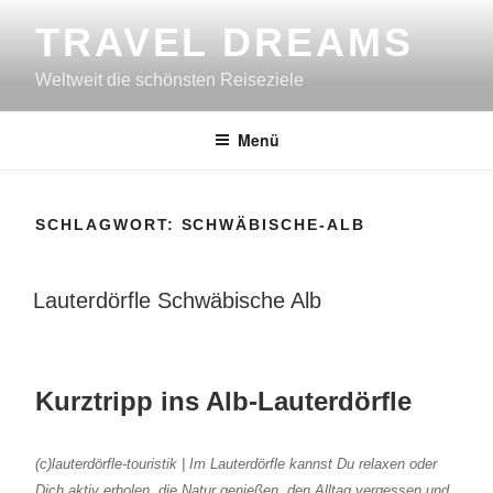
Zum
TRAVEL DREAMS
Inhalt
springen
Weltweit die schönsten Reiseziele
Menü
SCHLAGWORT:
SCHWÄBISCHE-ALB
VERÖFFENTLICHT
Lauterdörfle Schwäbische Alb
AM
Kurztripp ins Alb-Lauterdörfle
(c)lauterdörfle-touristik | Im Lauterdörfle kannst Du relaxen oder
Dich aktiv erholen, die Natur genießen, den Alltag vergessen und