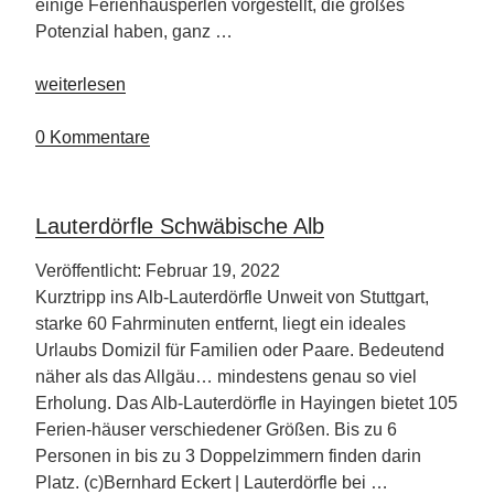
einige Ferienhausperlen vorgestellt, die großes
Potenzial haben, ganz …
„Nachhaltiger
weiterlesen
Urlaub
für
0 Kommentare
Selbstversorger“
Lauterdörfle Schwäbische Alb
Veröffentlicht: Februar 19, 2022
Kurztripp ins Alb-Lauterdörfle Unweit von Stuttgart,
starke 60 Fahrminuten entfernt, liegt ein ideales
Urlaubs Domizil für Familien oder Paare. Bedeutend
näher als das Allgäu… mindestens genau so viel
Erholung. Das Alb-Lauterdörfle in Hayingen bietet 105
Ferien-häuser verschiedener Größen. Bis zu 6
Personen in bis zu 3 Doppelzimmern finden darin
Platz. (c)Bernhard Eckert | Lauterdörfle bei …