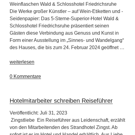
Weinflaschen Wald & Schlosshotel Friedrichsruhe
Die Werke großer Künstler – auf Wein-Etiketten und -
Seidenpapier: Das 5-Sterne-Superior-Hotel Wald &
Schlosshotel Friedrichsruhe präsentiert seinen
Gästen diese Verbindung aus Genuss und Kunst in
Form einer Ausstellung im „Sinnes- und Wandelgang“
des Hauses, die bis zum 24. Februar 2024 geöffnet …
„Wald
weiterlesen
&
Schlosshotel
0 Kommentare
Friedrichsruhe“
Hotelmitarbeiter schreiben Reiseführer
Veröffentlicht: Juli 31, 2023
Zingstliebe Ein Reiseführer aus Leidenschaft, erzählt
von den Mitarbeitenden des Strandhotel Zingst. Ab
sofort ist er im Hotel und Handel erhältlich. Aus Liebe