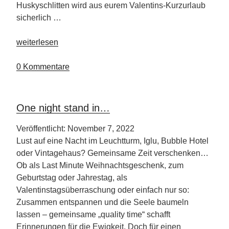
Huskyschlitten wird aus eurem Valentins-Kurzurlaub
sicherlich …
„Romantik
weiterlesen
im
Schein
0 Kommentare
der
Polarlichter“
One night stand in…
Veröffentlicht: November 7, 2022
Lust auf eine Nacht im Leuchtturm, Iglu, Bubble Hotel
oder Vintagehaus? Gemeinsame Zeit verschenken…
Ob als Last Minute Weihnachtsgeschenk, zum
Geburtstag oder Jahrestag, als
Valentinstagsüberraschung oder einfach nur so:
Zusammen entspannen und die Seele baumeln
lassen – gemeinsame „quality time“ schafft
Erinnerungen für die Ewigkeit. Doch für einen