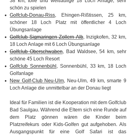
38 km, tolle und weitläufige 18 Loch Anlage, sehr
schön zu spielen
Golfclub-Donau-Riss
, Ehingen-Rißtissen, 25 km,
schöner 18 Loch Platz mit öffentlicher 4 Loch
Übungsanlage
Golfclub Sigmaringen Zollern Alb
, Inzigkofen, 32 km,
18 Loch Anlage mit 6 Loch Übungsanlage
Golfclub Oberschwaben
, Bad Waldsee, 54 km, sehr
schöne 45 Loch Resort
Golfclub Sonnenbühl
, Sonnenbühl, 33 km, 18 Loch
Golfanlage
New Golf-Club Neu-Ulm
, Neu-Ulm, 49 km, smarte 9
Loch Anlage die unmittelbar an der Donau liegt
Ideal für Familien ist die Kooperation mit dem Golfclub
Bad Saulgau. Während die Eltern sich eine Runde auf
dem Platz gönnen wären die Kinder beim
Platzreifekurs oder Kids-Golfen gut aufgehoben. Als
Ausgangspunkt für eine Golf Safari ist das