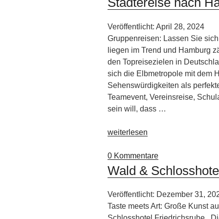
Städtereise nach H
Veröffentlicht: April 28, 2024
Gruppenreisen: Lassen Sie sich
liegen im Trend und Hamburg zä
den Topreisezielen in Deutschla
sich die Elbmetropole mit dem H
Sehenswürdigkeiten als perfekte
Teamevent, Vereinsreise, Schula
sein will, dass …
„Städtereise
weiterlesen
nach
Hamburg“
0 Kommentare
Wald & Schlosshotel
Veröffentlicht: Dezember 31, 20
Taste meets Art: Große Kunst a
Schlosshotel Friedrichsruhe Di