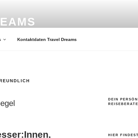
REAMS
ele
s
Kontaktdaten Travel Dreams
FREUNDLICH
DEIN PERSÖN
Segel
REISEBERAT
esser:Innen,
HIER FINDES