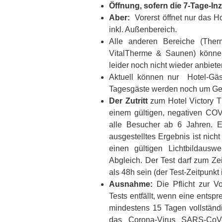
Öffnung, sofern die 7-Tage-Inzi
Aber:
Vorerst öffnet nur das 
inkl. Außenbereich.
Alle anderen Bereiche (Ther
VitalTherme & Saunen) können
leider noch nicht wieder anbiete
Aktuell können nur Hotel-Gä
Tagesgäste werden noch um Ge
Der Zutritt
zum Hotel Victory Th
einem gültigen, negativen COVI
alle Besucher ab 6 Jahren. Ein
ausgestelltes Ergebnis ist nicht
einen gültigen Lichtbildaus
Abgleich. Der Test darf zum Zei
als 48h sein (der Test-Zeitpunkt
Ausnahme:
Die Pflicht zur V
Tests entfällt, wenn eine entsp
mindestens 15 Tagen vollstän
das Corona-Virus SARS-CoV