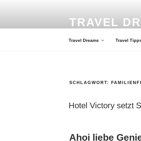
Zum
Inhalt
springen
TRAVEL D
Weltweit die schönsten Reisezi
Travel Dreams
Travel Tipp
SCHLAGWORT:
FAMILIEN
VERÖFFENTLICHT
Hotel Victory setzt 
AM
Ahoi liebe Geni