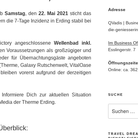
Adresse
Ab
Samstag
, den
22. Mai 2021
sticht das
rn die 7-Tage Inzidenz in Erding stabil bei
QVadis | Busine
die-geniesserin
Im Business Of
ictory angeschlossene
Wellenbad inkl.
Esslingerstr. 7
en Voraussetzungen als großzügiger und
ieder für Übernachtungsgäste angeboten
Öffnungszeit
(Therme, Galaxy Rutschenwelt, VitalOase
Online: ca. 362
leiben vorerst aufgrund der derzeitigen
Informiere Dich zur aktuellen Situation
SUCHE
 Media der Therme Erding.
Suche
nach:
Überblick:
TRAVEL DRE