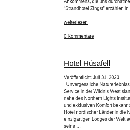
Ankommens, die uns durchatmen
“Strandhotel Zingst” erzählen i
„Hotelmitarbeiter
weiterlesen
schreiben
Reiseführer“
0 Kommentare
Hotel Húsafell
Veröffentlicht: Juli 31, 2023
Unvergessliche Naturerlebnisse
Service in der Wildnis Westisla
nahe des Northern Lights Institu
und exklusiven Komfort bekannte
Hotel nordischer Länder in die 
einzigartigen Lodges der Welt 
seine …