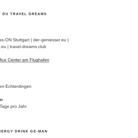
T DU TRAVEL DREAMS
s-ON Stuttgart | der-geniesser.eu |
.eu | travel-dreams.club
fice Center am Flughafen
en-Echterdingen
en
 Tage pro Jahr
NERGY DRINK GE-MAN