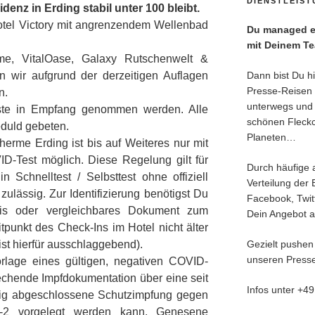
DIENSTLEIS
denz in Erding stabil unter 100 bleibt.
Hotel Victory mit angrenzendem Wellenbad
Du managed ei
mit Deinem T
me, VitalOase, Galaxy Rutschenwelt &
 wir aufgrund der derzeitigen Auflagen
Dann bist Du hie
Presse-Reisen 
n.
unterwegs und 
ste in Empfang genommen werden. Alle
schönen Fleck
duld gebeten.
Planeten…
erme Erding ist bis auf Weiteres nur mit
D-Test möglich. Diese Regelung gilt für
Durch häufige 
 Schnelltest / Selbsttest ohne offiziell
Verteilung der 
 zulässig. Zur Identifizierung benötigst Du
Facebook, Twitt
weis oder vergleichbares Dokument zum
Dein Angebot an
tpunkt des Check-Ins im Hotel nicht älter
 ist hierfür ausschlaggebend).
Gezielt pushen
unseren Presse
orlage eines gültigen, negativen COVID-
rechende Impfdokumentation über eine seit
Infos unter +4
dig abgeschlossene Schutzimpfung gegen
-2 vorgelegt werden kann. Genesene