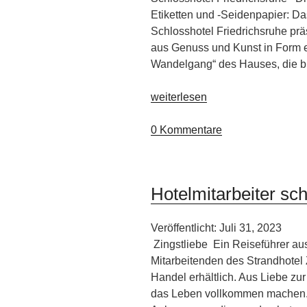
Etiketten und -Seidenpapier: D
Schlosshotel Friedrichsruhe prä
aus Genuss und Kunst in Form e
Wandelgang“ des Hauses, die b
„Wald
weiterlesen
&
Schlosshotel
0 Kommentare
Friedrichsruhe“
Hotelmitarbeiter sch
Veröffentlicht: Juli 31, 2023
Zingstliebe Ein Reiseführer aus
Mitarbeitenden des Strandhotel Z
Handel erhältlich. Aus Liebe zu
das Leben vollkommen machen. 