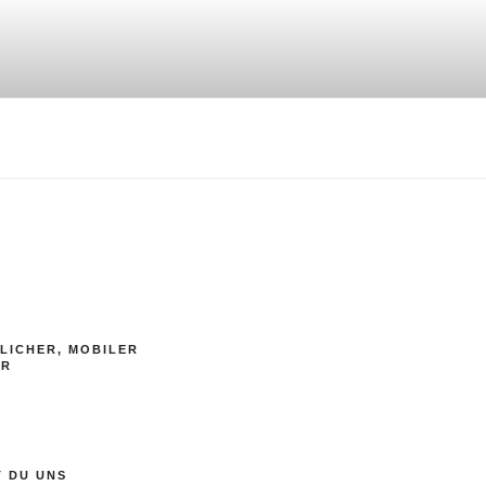
LICHER, MOBILER
ER
T DU UNS