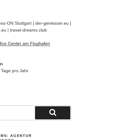
ss-ON Stuttgart | der-geniesser.eu |
.eu | travel-dreams.club
fice Center am Flughafen
en
 Tage pro Jahr
Suchen
AMS: AGENTUR