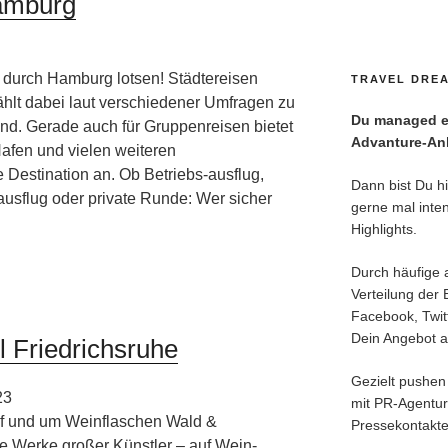
amburg
 durch Hamburg lotsen! Städtereisen
TRAVEL DREA
hlt dabei laut verschiedener Umfragen zu
Du managed ei
nd. Gerade auch für Gruppenreisen bietet
Advanture-Anl
afen und vielen weiteren
 Destination an. Ob Betriebs-ausflug,
Dann bist Du hie
usflug oder private Runde: Wer sicher
gerne mal inten
Highlights.
Durch häufige 
Verteilung der 
Facebook, Twitt
Dein Angebot an
 Friedrichsruhe
Gezielt pushen 
23
mit PR-Agentu
uf und um Weinflaschen Wald &
Pressekontakte
e Werke großer Künstler – auf Wein-