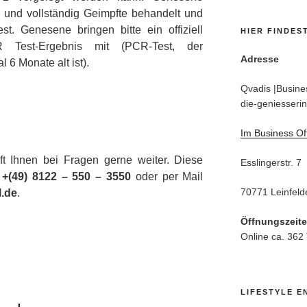
 und vollständig Geimpfte behandelt und
t. Genesene bringen bitte ein offiziell
HIER FINDES
CR Test-Ergebnis mit (PCR-Test, der
Adresse
6 Monate alt ist).
Qvadis |Busines
die-geniesserin
Im Business Of
ft Ihnen bei Fragen gerne weiter. Diese
Esslingerstr. 7
r
+(49) 8122 – 550 – 3550
oder per Mail
70771 Leinfeld
l.de
.
Öffnungszeit
Online ca. 362
LIFESTYLE E