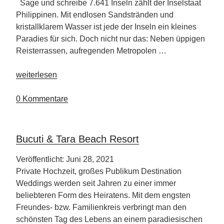
Sage und schreibe 7.641 Inseln zählt der Inselstaat
Philippinen. Mit endlosen Sandstränden und
kristallklarem Wasser ist jede der Inseln ein kleines
Paradies für sich. Doch nicht nur das: Neben üppigen
Reisterrassen, aufregenden Metropolen …
„CMT
weiterlesen
2024
–
0 Kommentare
Partnerland
Philipinen“
Bucuti & Tara Beach Resort
Veröffentlicht: Juni 28, 2021
Private Hochzeit, großes Publikum Destination
Weddings werden seit Jahren zu einer immer
beliebteren Form des Heiratens. Mit dem engsten
Freundes- bzw. Familienkreis verbringt man den
schönsten Tag des Lebens an einem paradiesischen