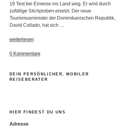
19 Test bei Einreise ins Land weg. Er wird durch
zufällige Stichproben ersetzt. Der neue
Tourismusminister der Dominikanischen Republik,
David Collado, hat sich …
„Plan
weiterlesen
zur
Wiederbelebung
0 Kommentare
des
Tourismus“
DEIN PERSÖNLICHER, MOBILER
REISEBERATER
HIER FINDEST DU UNS
Adresse