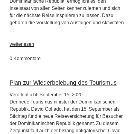
Dominikanische Republik“ ermöglicht es, den
Inselstaat von allen Seiten kennenzulernen und sich
für die nächste Reise inspirieren zu lassen. Dazu
gehören die Vorstellung von Ausflügen und Aktivitäten
…
„Initiative
weiterlesen
„Virtuelles
Land
0 Kommentare
Dominikanische
Republik”“
Plan zur Wiederbelebung des Tourismus
Veröffentlicht: September 15, 2020
Der neue Tourismusminister der Dominikanischen
Republik, David Collado, hat den 15. September als
Stichtag für die neue Reiseversicherung für Besucher
der Dominikanischen Republik genannt. Zu diesem
Zeitpunkt fällt auch der bislang obligatorische Covid-