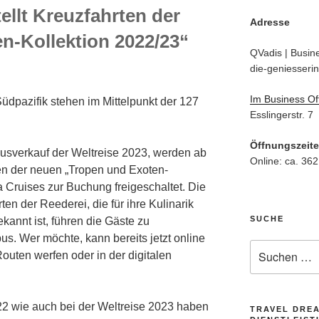
ellt Kreuzfahrten der
Adresse
n-Kollektion 2022/23“
QVadis | Busine
die-geniesserin
Im Business Of
 Südpazifik stehen im Mittelpunkt der 127
Esslingerstr. 7
Öffnungszeit
usverkauf der Weltreise 2023, werden ab
Online: ca. 362
en der neuen „Tropen und Exoten-
 Cruises zur Buchung freigeschaltet. Die
ten der Reederei, die für ihre Kulinarik
SUCHE
annt ist, führen die Gäste zu
s. Wer möchte, kann bereits jetzt online
Suche
Routen werfen oder in der digitalen
nach:
2 wie auch bei der Weltreise 2023 haben
TRAVEL DRE