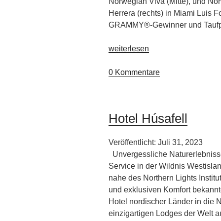
Norwegian Viva (Mitte), und Nor
Herrera (rechts) in Miami Luis Fo
GRAMMY®-Gewinner und Taufp
„Die
weiterlesen
neue
Norwegian
0 Kommentare
Viva“
Hotel Húsafell
Veröffentlicht: Juli 31, 2023
Unvergessliche Naturerlebnisse
Service in der Wildnis Westisla
nahe des Northern Lights Institu
und exklusiven Komfort bekannte
Hotel nordischer Länder in die 
einzigartigen Lodges der Welt 