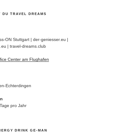
T DU TRAVEL DREAMS
s-ON Stuttgart | der-geniesser.eu |
.eu | travel-dreams.club
fice Center am Flughafen
en-Echterdingen
en
 Tage pro Jahr
NERGY DRINK GE-MAN