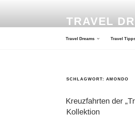
Zum
Inhalt
springen
TRAVEL D
Weltweit die schönsten Reisezi
Travel Dreams
Travel Tipp
SCHLAGWORT:
AMONDO
VERÖFFENTLICHT
Kreuzfahrten der „T
AM
Kollektion