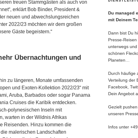
DIENSTLEIS
nseren treuen Stammgästen als auch von
et“, erklärt Bob Binder, President &
Du managed ei
 der neuen und abwechslungsreichen
mit Deinem T
Winter 2022/23 möchten wir dem großen
sere Gäste begeistern.“
Dann bist Du hie
Presse-Reisen 
unterwegs und 
schönen Fleck
, mehr Übernachtungen und
Planeten…
Durch häufige 
 hin zu längeren, Monate umfassenden
Verteilung der 
Facebook, Twitt
ropen und Exoten-Kollektion 2022/23“ mit
Dein Angebot an
iami, Aruba, Barbados oder sogar Panama
nia Cruises die Karibik entdecken.
Gezielt pushen
sch-polynesischen Inseln mit
unseren Presse
, warten in der Wildnis Afrikas
die Reisenden. Hinzu kommen die
Infos unter +4
 die malerischen Landschaften