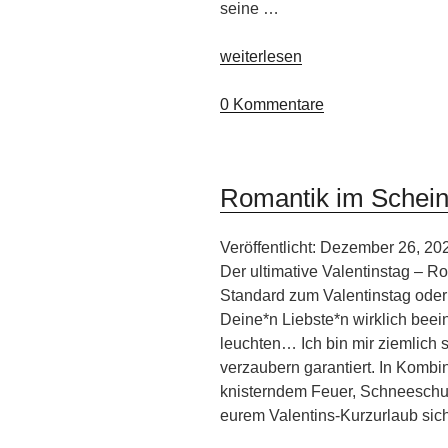
seine …
„Hotel
weiterlesen
Húsafell“
0 Kommentare
Romantik im Schein 
Veröffentlicht: Dezember 26, 20
Der ultimative Valentinstag – Ro
Standard zum Valentinstag ode
Deine*n Liebste*n wirklich beei
leuchten… Ich bin mir ziemlich 
verzaubern garantiert. In Kombin
knisterndem Feuer, Schneeschu
eurem Valentins-Kurzurlaub sic