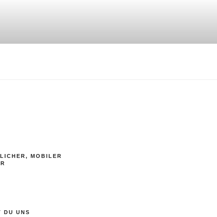
LICHER, MOBILER
ER
T DU UNS