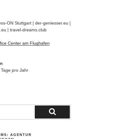
ss-ON Stuttgart | der-geniesser.eu |
.eu | travel-dreams.club
fice Center am Flughafen
en
 Tage pro Jahr
Suchen
AMS: AGENTUR