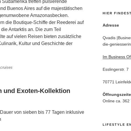
n Südamerika treffen pulsierende
und Buenos Aires auf die majestätischen
HIER FINDES
sagenumwobene Amazonasbecken.
ern die Boutique-Schiffe der Reederei auf
Adresse
 die Antarktis an. Die zum Teil
e auf vielen Reisen bieten zusätzliche
Qvadis |Busines
Kulinarik, Kultur und Geschichte der
die-geniesserin
Im Business Of
_cruises
Esslingerstr. 7
70771 Leinfeld
n und Exoten-Kollektion
Öffnungszeit
Online ca. 362
auer von sieben bis 77 Tagen inklusive
n
LIFESTYLE E