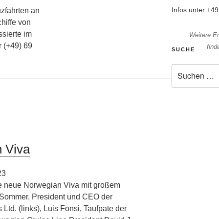
Infos unter +4
uzfahrten an
hiffe von
ssierte im
Weitere E
r (+49) 69
find
SUCHE
Suche
nach:
 Viva
23
ie neue Norwegian Viva mit großem
Sommer, President und CEO der
td. (links), Luis Fonsi, Taufpate der