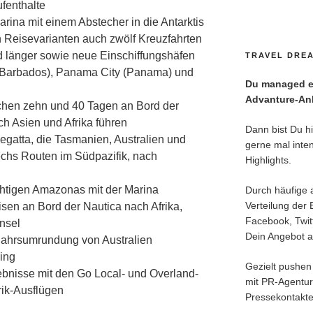
fenthalte
rina mit einem Abstecher in die Antarktis
 Reisevarianten auch zwölf Kreuzfahrten
d länger sowie neue Einschiffungshäfen
TRAVEL DREA
(Barbados), Panama City (Panama) und
Du managed ei
Advanture-Anl
chen zehn und 40 Tagen an Bord der
ch Asien und Afrika führen
Dann bist Du hie
egatta, die Tasmanien, Australien und
gerne mal inten
chs Routen im Südpazifik, nach
Highlights.
chtigen Amazonas mit der Marina
Durch häufige 
Verteilung der 
sen an Bord der Nautica nach Afrika,
Facebook, Twitt
nsel
Dein Angebot an
jahrsumrundung von Australien
ing
Gezielt pushen 
ebnisse mit den Go Local- und Overland-
mit PR-Agentu
rik-Ausflügen
Pressekontakte