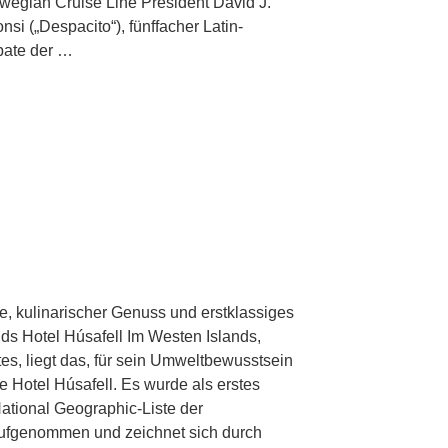
wegian Cruise Line President David J.
nsi („Despacito“), fünffacher Latin-
ate der …
, kulinarischer Genuss und erstklassiges
nds Hotel Húsafell Im Westen Islands,
tes, liegt das, für sein Umweltbewusstsein
 Hotel Húsafell. Es wurde als erstes
National Geographic-Liste der
aufgenommen und zeichnet sich durch