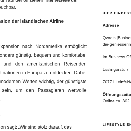
um auf der offiziellen Internetseite der
uchbar.
HIER FINDES
nsion der isländischen Airline
Adresse
Qvadis |Busines
die-geniesserin
Expansion nach Nordamerika ermöglicht
onders günstig, bequem und komfortabel
Im Business Of
n und den amerikanischen Reisenden
Esslingerstr. 7
stinationen in Europa zu entdecken. Dabei
t modernen Werten wichtig, der günstigste
70771 Leinfeld
sein, um den Passagieren wertvolle
Öffnungszeit
.
Online ca. 362
n…
LIFESTYLE E
n sagt: „Wir sind stolz darauf, das