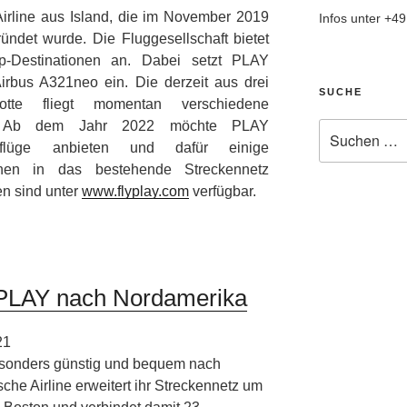
irline aus Island, die im November 2019
Infos unter +4
ründet wurde. Die Fluggesellschaft bietet
op-Destinationen an. Dabei setzt PLAY
rbus A321neo ein. Die derzeit aus drei
SUCHE
otte fliegt momentan verschiedene
n. Ab dem Jahr 2022 möchte PLAY
Suche
enflüge anbieten und dafür einige
nach:
ionen in das bestehende Streckennetz
en sind unter
www.flyplay.com
verfügbar.
t PLAY nach Nordamerika
21
onders günstig und bequem nach
che Airline erweitert ihr Streckennetz um