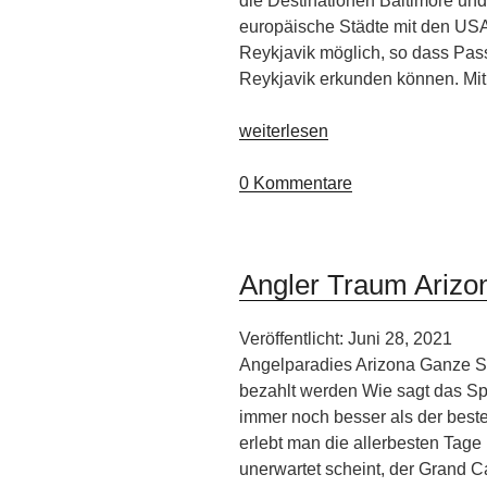
die Destinationen Baltimore und
europäische Städte mit den USA.
Reykjavik möglich, so dass Pass
Reykjavik erkunden können. M
„Ab
weiterlesen
April
2022
0 Kommentare
fliegt
PLAY
nach
Angler Traum Arizo
Nordamerika“
Veröffentlicht: Juni 28, 2021
Angelparadies Arizona Ganze S
bezahlt werden Wie sagt das Spr
immer noch besser als der best
erlebt man die allerbesten Tage
unerwartet scheint, der Grand C