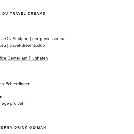
T DU TRAVEL DREAMS
s-ON Stuttgart | der-geniesser.eu |
.eu | travel-dreams.club
fice Center am Flughafen
en-Echterdingen
en
 Tage pro Jahr
NERGY DRINK GE-MAN