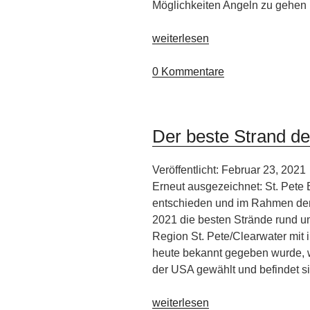
Möglichkeiten Angeln zu gehen
„Angler
weiterlesen
Traum
Arizona“
0 Kommentare
Der beste Strand d
Veröffentlicht: Februar 23, 2021
Erneut ausgezeichnet: St. Pete
entschieden und im Rahmen der 
2021 die besten Strände rund u
Region St. Pete/Clearwater mit 
heute bekannt gegeben wurde, 
der USA gewählt und befindet s
„Der
weiterlesen