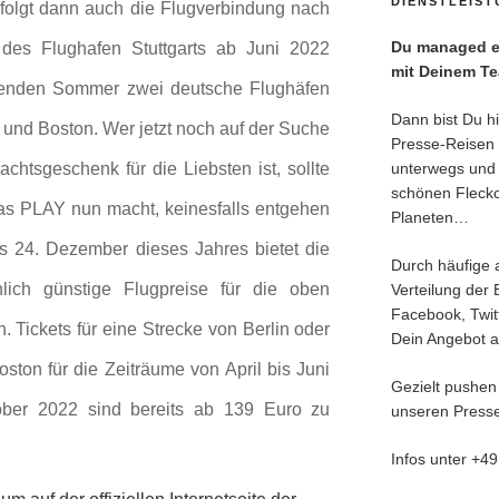
DIENSTLEIS
folgt dann auch die Flugverbindung nach
Du managed ei
 des Flughafen Stuttgarts ab Juni 2022
mit Deinem T
enden Sommer zwei deutsche Flughäfen
Dann bist Du hie
 und Boston. Wer jetzt noch auf der Suche
Presse-Reisen 
tsgeschenk für die Liebsten ist, sollte
unterwegs und 
schönen Fleck
as PLAY nun macht, keinesfalls entgehen
Planeten…
s 24. Dezember dieses Jahres bietet die
Durch häufige 
chlich günstige Flugpreise für die oben
Verteilung der 
Facebook, Twitt
 Tickets für eine Strecke von Berlin oder
Dein Angebot an
oston für die Zeiträume von April bis Juni
Gezielt pushen
ber 2022 sind bereits ab 139 Euro zu
unseren Presse
Infos unter +4