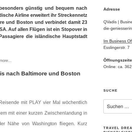
esonders günstig und bequem nach
Adresse
ische Airline erweitert ihr Streckennetz
QVadis | Busine
ore und Boston und verbindet damit 23
die-geniesserin
A. Auf allen Flügen ist ein Stopover in
Passagiere die isländische Hauptstadt
Im Business Of
Esslingerstr. 7
Öffnungszeit
timore…
Online: ca. 362
is nach Baltimore und Boston
SUCHE
Suche
Reisende mit PLAY vier Mal wöchentlich
nach:
uem mit einer kurzen Zwischenlandung in
der Nähe von Washington fliegen. Kurz
TRAVEL DRE