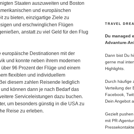
inigten Staaten auszuweiten und Boston
 amerikanischen und europäischen
 zu bieten, einzigartige Ziele zu
TRAVEL DREA
ssigen und erschwinglichen Flügen
enießen, anstatt zu viel Geld für den Flug
Du managed ei
Advanture-Anl
 europäische Destinationen mit der
Dann bist Du hie
avik und konnte neben ihrem modernen
gerne mal inten
n über 96 Prozent der Flüge und einem
Highlights.
nem flexiblen und individuellem
Durch häufige 
ei diesem zahlen Reisende lediglich
Verteilung der 
g und können dann je nach Bedarf das
Facebook, Twitt
weitere Serviceleistungen dazu buchen.
Dein Angebot an
ter, um besonders günstig in die USA zu
he Reise zu erleben.
Gezielt pushen 
mit PR-Agentu
Pressekontakte