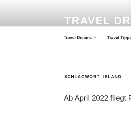
Zum
Inhalt
springen
TRAVEL D
Weltweit die schönsten Reisezi
Travel Dreams
Travel Tipp
SCHLAGWORT:
ISLAND
VERÖFFENTLICHT
Ab April 2022 flieg
AM