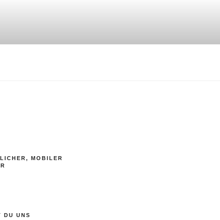
LICHER, MOBILER
ER
T DU UNS