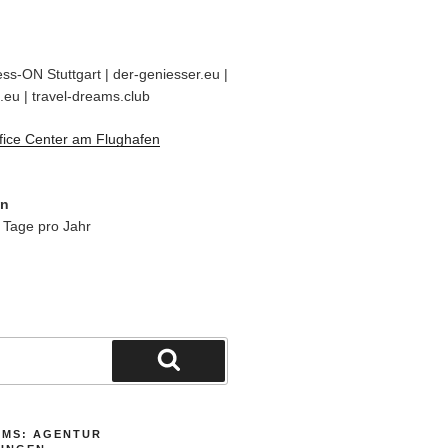
ss-ON Stuttgart | der-geniesser.eu |
.eu | travel-dreams.club
fice Center am Flughafen
en
 Tage pro Jahr
Suchen
AMS: AGENTUR