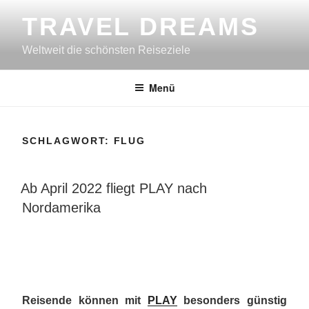
Zum
TRAVEL DREAMS
Inhalt
springen
Weltweit die schönsten Reiseziele
Menü
SCHLAGWORT:
FLUG
VERÖFFENTLICHT
Ab April 2022 fliegt PLAY nach
AM
Nordamerika
Reisende können mit
PLAY
besonders günstig