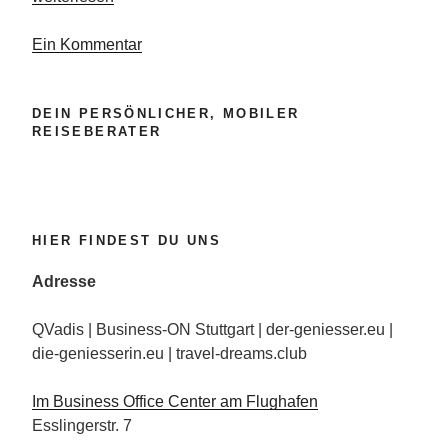
ist
eine
Ein Kommentar
Reise
wert“
DEIN PERSÖNLICHER, MOBILER
REISEBERATER
HIER FINDEST DU UNS
Adresse
QVadis | Business-ON Stuttgart | der-geniesser.eu |
die-geniesserin.eu | travel-dreams.club
Im Business Office Center am Flughafen
Esslingerstr. 7