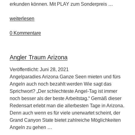
erkunden können. Mit PLAY zum Sonderpreis …
„Ab
weiterlesen
April
2022
0 Kommentare
fliegt
PLAY
nach
Angler Traum Arizona
Nordamerika“
Veröffentlicht: Juni 28, 2021
Angelparadies Arizona Ganze Seen mieten und fürs
Angeln auch noch bezahlt werden Wie sagt das
Sprichwort? „Der schlechteste Angel-Tag ist immer
noch besser als der beste Arbeitstag.“ Gemäß dieser
Redensart erlebt man die allerbesten Tage in Arizona.
Denn auch wenn es für viele unerwartet scheint, der
Grand Canyon State bietet zahlreiche Möglichkeiten
Angeln zu gehen …