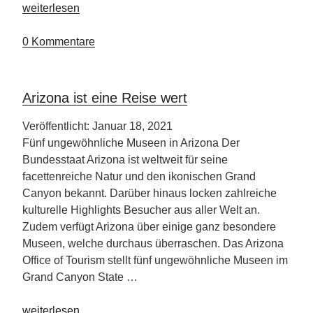
„Der
weiterlesen
beste
Strand
0 Kommentare
der
USA
–
Arizona ist eine Reise wert
Top-
5
Veröffentlicht: Januar 18, 2021
weltweit “
Fünf ungewöhnliche Museen in Arizona Der
Bundesstaat Arizona ist weltweit für seine
facettenreiche Natur und den ikonischen Grand
Canyon bekannt. Darüber hinaus locken zahlreiche
kulturelle Highlights Besucher aus aller Welt an.
Zudem verfügt Arizona über einige ganz besondere
Museen, welche durchaus überraschen. Das Arizona
Office of Tourism stellt fünf ungewöhnliche Museen im
Grand Canyon State …
„Arizona
weiterlesen