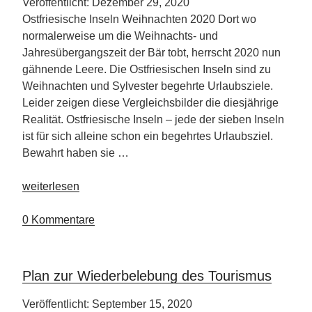
Veröffentlicht: Dezember 29, 2020
Ostfriesische Inseln Weihnachten 2020 Dort wo
normalerweise um die Weihnachts- und
Jahresübergangszeit der Bär tobt, herrscht 2020 nun
gähnende Leere. Die Ostfriesischen Inseln sind zu
Weihnachten und Sylvester begehrte Urlaubsziele.
Leider zeigen diese Vergleichsbilder die diesjährige
Realität. Ostfriesische Inseln – jede der sieben Inseln
ist für sich alleine schon ein begehrtes Urlaubsziel.
Bewahrt haben sie …
„Unglaubliche
weiterlesen
Leere
auf
0 Kommentare
den
Ostfrisischen
Inseln“
Plan zur Wiederbelebung des Tourismus
Veröffentlicht: September 15, 2020