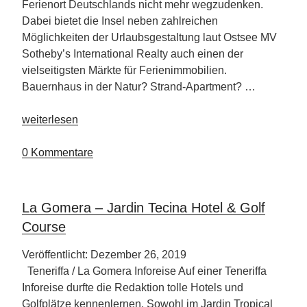
Ferienort Deutschlands nicht mehr wegzudenken.
Dabei bietet die Insel neben zahlreichen
Möglichkeiten der Urlaubsgestaltung laut Ostsee MV
Sotheby’s International Realty auch einen der
vielseitigsten Märkte für Ferienimmobilien.
Bauernhaus in der Natur? Strand-Apartment? …
„Rügen
weiterlesen
–
Top
0 Kommentare
Ferienort
in
Deutschland“
La Gomera – Jardin Tecina Hotel & Golf
Course
Veröffentlicht: Dezember 26, 2019
Teneriffa / La Gomera Inforeise Auf einer Teneriffa
Inforeise durfte die Redaktion tolle Hotels und
Golfplätze kennenlernen. Sowohl im Jardin Tropical