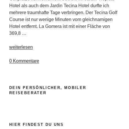
Hotel als auch dem Jardin Tecina Hotel durfte ich
mehrere traumhafte Tage verbringen. Der Tecina Golf
Course ist nur wenige Minuten vom gleichnamigen
Hotel entfernt. La Gomera ist mit einer Fläche von
369,8 …
„La
weiterlesen
Gomera
–
0 Kommentare
Jardin
Tecina
Hotel
DEIN PERSÖNLICHER, MOBILER
&
REISEBERATER
Golf
Course“
HIER FINDEST DU UNS