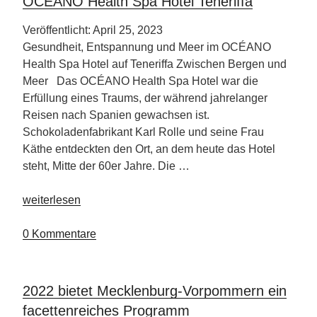
OCÉANO Health Spa Hotel Teneriffa
Veröffentlicht: April 25, 2023
Gesundheit, Entspannung und Meer im OCÉANO
Health Spa Hotel auf Teneriffa Zwischen Bergen und
Meer Das OCÉANO Health Spa Hotel war die
Erfüllung eines Traums, der während jahrelanger
Reisen nach Spanien gewachsen ist.
Schokoladenfabrikant Karl Rolle und seine Frau
Käthe entdeckten den Ort, an dem heute das Hotel
steht, Mitte der 60er Jahre. Die …
„OCÉANO
weiterlesen
Health
Spa
0 Kommentare
Hotel
Teneriffa“
2022 bietet Mecklenburg-Vorpommern ein
facettenreiches Programm