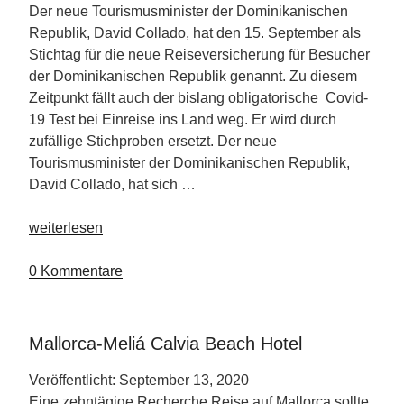
Der neue Tourismusminister der Dominikanischen
Republik, David Collado, hat den 15. September als
Stichtag für die neue Reiseversicherung für Besucher
der Dominikanischen Republik genannt. Zu diesem
Zeitpunkt fällt auch der bislang obligatorische Covid-
19 Test bei Einreise ins Land weg. Er wird durch
zufällige Stichproben ersetzt. Der neue
Tourismusminister der Dominikanischen Republik,
David Collado, hat sich …
„Plan
weiterlesen
zur
Wiederbelebung
0 Kommentare
des
Tourismus“
Mallorca-Meliá Calvia Beach Hotel
Veröffentlicht: September 13, 2020
Eine zehntägige Recherche Reise auf Mallorca sollte