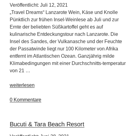
Veröffentlicht: Juli 12, 2021
„Travel Dreams“ Lanzarote Wein, Käse und Knolle
Pünktlich zur frühen Insel-Weinlese ab Juli und zur
Ernte der beliebten Süßkartoffel geht es auf
kulinarische Entdeckungstour nach Lanzarote. Die
Insel des Sandes, der Vulkanasche und der Feuchte
der Passatwinde liegt nur 100 Kilometer von Afrika
entfernt im Atlantischen Ozean. Ganzjährig milde
Klimabedingungen mit einer Durchschnitts-temperatur
von 21 …
„Kulinarisches
weiterlesen
vom
Reise-
0 Kommentare
Traum
Lanzarote “
Bucuti & Tara Beach Resort