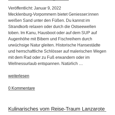
Veröffentlicht: Januar 9, 2022
Mecklenburg-Vorpommern bietet Geniesser:innen
weißen Sand unter den Füßen. Du kannst im
Strandkorb relaxen oder durch die Ostseewellen
toben. Im Kanu, Hausboot oder auf dem SUP auf
Augenhöhe mit Bibern und Fischreihern durch
urwüchsige Natur gleiten. Historische Hansestädte
und herrschaftliche Schlösser auf malerischen Wegen
mit dem Rad oder zu Fuß erwandern oder im
Wellnessurlaub entspannen. Natürlich …
„2022
weiterlesen
bietet
Mecklenburg-
0 Kommentare
Vorpommern
ein
facettenreiches
Kulinarisches vom Reise-Traum Lanzarote
Programm“