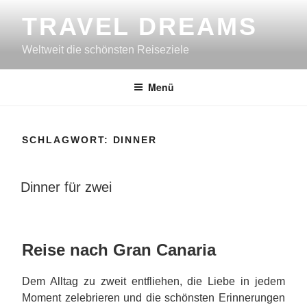
Zum
TRAVEL DREAMS
Inhalt
springen
Weltweit die schönsten Reiseziele
Menü
SCHLAGWORT:
DINNER
VERÖFFENTLICHT
Dinner für zwei
AM
Reise nach Gran Canaria
Dem Alltag zu zweit entfliehen, die Liebe in jedem
Moment zelebrieren und die schönsten Erinnerungen