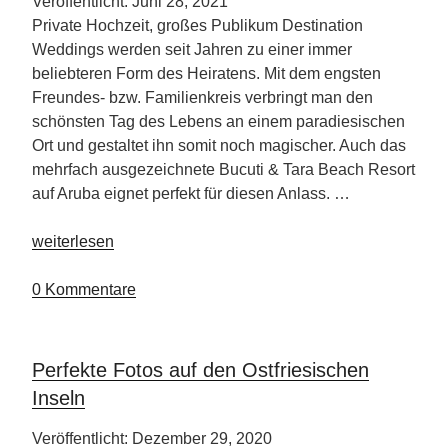
Veröffentlicht: Juni 28, 2021
Private Hochzeit, großes Publikum Destination
Weddings werden seit Jahren zu einer immer
beliebteren Form des Heiratens. Mit dem engsten
Freundes- bzw. Familienkreis verbringt man den
schönsten Tag des Lebens an einem paradiesischen
Ort und gestaltet ihn somit noch magischer. Auch das
mehrfach ausgezeichnete Bucuti & Tara Beach Resort
auf Aruba eignet perfekt für diesen Anlass. …
„Bucuti
weiterlesen
&
Tara
0 Kommentare
Beach
Resort“
Perfekte Fotos auf den Ostfriesischen
Inseln
Veröffentlicht: Dezember 29, 2020