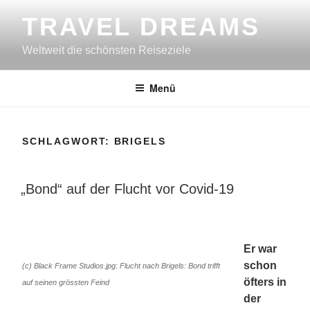
Zum
TRAVEL DREAMS
Inhalt
springen
Weltweit die schönsten Reiseziele
Menü
SCHLAGWORT:
BRIGELS
VERÖFFENTLICHT
„Bond“ auf der Flucht vor Covid-19
AM
Er war
schon
(c) Black Frame Studios.jpg: Flucht nach Brigels: Bond trifft
öfters in
auf seinen grössten Feind
der