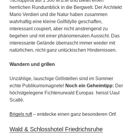
Tschuppina auf 1’300 M.ü.M und bietet einen
herrlichen Rundumblick in die Bergwelt. Der Architekt
Mario Verdieri und die Natur haben zusammen
wahrhaftig eine kleine Golfidylle geschaffen,
interessant coupiert, aber nicht anstrengend zu
begehen und mit einer phänomenalen Aussicht. Das
interessante Gelände überrascht immer wieder mit
natürlichen, nicht ganz untückischen Hindernissen.
Wandern und grillen
Unzählige, lauschige Grillstellen sind im Sommer
echte Publikumsmagnete!
Noch ein Geheimtipp:
Der
höchstgelegene Fichtenurwald Europas heisst Uaul
Scatlè.
Brigels ruft
– entdecke einen ganz besonderen Ort!
Wald & Schlosshotel Friedrichsruhe