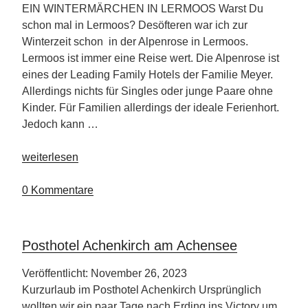
EIN WINTERMÄRCHEN IN LERMOOS Warst Du
schon mal in Lermoos? Desöfteren war ich zur
Winterzeit schon in der Alpenrose in Lermoos.
Lermoos ist immer eine Reise wert. Die Alpenrose ist
eines der Leading Family Hotels der Familie Meyer.
Allerdings nichts für Singles oder junge Paare ohne
Kinder. Für Familien allerdings der ideale Ferienhort.
Jedoch kann …
„Hubertushof
weiterlesen
in
Lermoos“
0 Kommentare
Posthotel Achenkirch am Achensee
Veröffentlicht: November 26, 2023
Kurzurlaub im Posthotel Achenkirch Ursprünglich
wollten wir ein paar Tage nach Erding ins Victory um