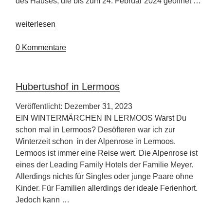
des Hauses, die bis zum 24. Februar 2024 geöffnet …
„Wald
weiterlesen
&
Schlosshotel
0 Kommentare
Friedrichsruhe“
Hubertushof in Lermoos
Veröffentlicht: Dezember 31, 2023
EIN WINTERMÄRCHEN IN LERMOOS Warst Du
schon mal in Lermoos? Desöfteren war ich zur
Winterzeit schon in der Alpenrose in Lermoos.
Lermoos ist immer eine Reise wert. Die Alpenrose ist
eines der Leading Family Hotels der Familie Meyer.
Allerdings nichts für Singles oder junge Paare ohne
Kinder. Für Familien allerdings der ideale Ferienhort.
Jedoch kann …