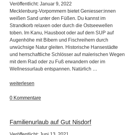
Veröffentlicht: Januar 9, 2022
Mecklenburg-Vorpommern bietet Geniesser:innen
weißen Sand unter den Füßen. Du kannst im
Strandkorb relaxen oder durch die Ostseewellen
toben. Im Kanu, Hausboot oder auf dem SUP auf
Augenhöhe mit Bibern und Fischreihern durch
urwüchsige Natur gleiten. Historische Hansestädte
und herrschaftliche Schlösser auf malerischen Wegen
mit dem Rad oder zu Fuß erwandern oder im
Wellnessurlaub entspannen. Natürlich …
„2022
weiterlesen
bietet
Mecklenburg-
0 Kommentare
Vorpommern
ein
facettenreiches
Familienurlaub auf Gut Nisdorf
Programm“
Veröffentlicht: Juni 13, 2021