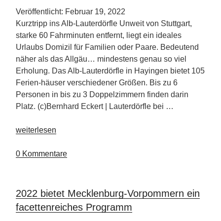
die
Veröffentlicht: Februar 19, 2022
Piste“
Kurztripp ins Alb-Lauterdörfle Unweit von Stuttgart,
starke 60 Fahrminuten entfernt, liegt ein ideales
Urlaubs Domizil für Familien oder Paare. Bedeutend
näher als das Allgäu… mindestens genau so viel
Erholung. Das Alb-Lauterdörfle in Hayingen bietet 105
Ferien-häuser verschiedener Größen. Bis zu 6
Personen in bis zu 3 Doppelzimmern finden darin
Platz. (c)Bernhard Eckert | Lauterdörfle bei …
„Lauterdörfle
weiterlesen
Schwäbische
Alb“
0 Kommentare
2022 bietet Mecklenburg-Vorpommern ein
facettenreiches Programm