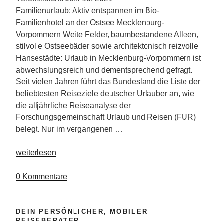
Familienurlaub: Aktiv entspannen im Bio-
Familienhotel an der Ostsee Mecklenburg-
Vorpommern Weite Felder, baumbestandene Alleen,
stilvolle Ostseebäder sowie architektonisch reizvolle
Hansestädte: Urlaub in Mecklenburg-Vorpommern ist
abwechslungsreich und dementsprechend gefragt.
Seit vielen Jahren führt das Bundesland die Liste der
beliebtesten Reiseziele deutscher Urlauber an, wie
die alljährliche Reiseanalyse der
Forschungsgemeinschaft Urlaub und Reisen (FUR)
belegt. Nur im vergangenen …
„Familienurlaub
weiterlesen
auf
Gut
0 Kommentare
Nisdorf“
DEIN PERSÖNLICHER, MOBILER
REISEBERATER