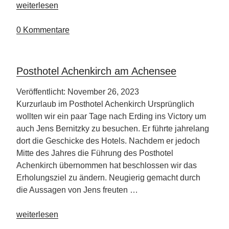
„Hubertushof
weiterlesen
in
Lermoos“
0 Kommentare
Posthotel Achenkirch am Achensee
Veröffentlicht: November 26, 2023
Kurzurlaub im Posthotel Achenkirch Ursprünglich
wollten wir ein paar Tage nach Erding ins Victory um
auch Jens Bernitzky zu besuchen. Er führte jahrelang
dort die Geschicke des Hotels. Nachdem er jedoch
Mitte des Jahres die Führung des Posthotel
Achenkirch übernommen hat beschlossen wir das
Erholungsziel zu ändern. Neugierig gemacht durch
die Aussagen von Jens freuten …
„Posthotel
weiterlesen
Achenkirch