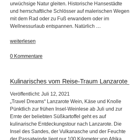
urwüchsige Natur gleiten. Historische Hansestädte
und herrschaftliche Schlösser auf malerischen Wegen
mit dem Rad oder zu Fuß erwandern oder im
Wellnessurlaub entspannen. Natürlich …
„2022
weiterlesen
bietet
Mecklenburg-
0 Kommentare
Vorpommern
ein
facettenreiches
Kulinarisches vom Reise-Traum Lanzarote
Programm“
Veröffentlicht: Juli 12, 2021
„Travel Dreams“ Lanzarote Wein, Käse und Knolle
Pünktlich zur frühen Insel-Weinlese ab Juli und zur
Ernte der beliebten Süßkartoffel geht es auf
kulinarische Entdeckungstour nach Lanzarote. Die
Insel des Sandes, der Vulkanasche und der Feuchte
der Passatwinde liegt nur 100 Kilometer von Afrika