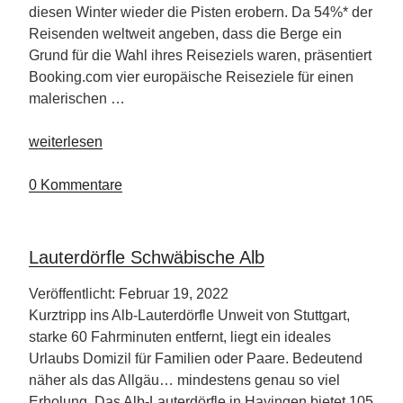
diesen Winter wieder die Pisten erobern. Da 54%* der
Reisenden weltweit angeben, dass die Berge ein
Grund für die Wahl ihres Reiseziels waren, präsentiert
Booking.com vier europäische Reiseziele für einen
malerischen …
„Es
weiterlesen
ist
Ski
0 Kommentare
Time
–
ab
Lauterdörfle Schwäbische Alb
auf
die
Veröffentlicht: Februar 19, 2022
Piste“
Kurztripp ins Alb-Lauterdörfle Unweit von Stuttgart,
starke 60 Fahrminuten entfernt, liegt ein ideales
Urlaubs Domizil für Familien oder Paare. Bedeutend
näher als das Allgäu… mindestens genau so viel
Erholung. Das Alb-Lauterdörfle in Hayingen bietet 105