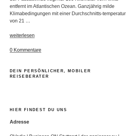
entfernt im Atlantischen Ozean. Ganzjährig milde
Klimabedingungen mit einer Durchschnitts-temperatur
von 21 …
„Kulinarisches
weiterlesen
vom
Reise-
0 Kommentare
Traum
Lanzarote “
DEIN PERSÖNLICHER, MOBILER
REISEBERATER
HIER FINDEST DU UNS
Adresse