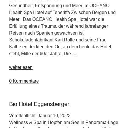
Gesundheit, Entspannung und Meer im OCÉANO
Health Spa Hotel auf Teneriffa Zwischen Bergen und
Meer Das OCÉANO Health Spa Hotel war die
Erfüllung eines Traums, der während jahrelanger
Reisen nach Spanien gewachsen ist.
Schokoladenfabrikant Karl Rolle und seine Frau
Käthe entdeckten den Ort, an dem heute das Hotel
steht, Mitte der 60er Jahre. Die …
„OCÉANO
weiterlesen
Health
Spa
0 Kommentare
Hotel
Teneriffa“
Bio Hotel Eggensberger
Veröffentlicht: Januar 10, 2023
Wellness & Spa in Hopfen am See In Panorama-Lage