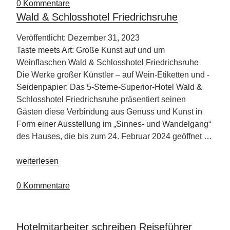
–
0 Kommentare
Partnerland
Wald & Schlosshotel Friedrichsruhe
Philipinen“
Veröffentlicht: Dezember 31, 2023
Taste meets Art: Große Kunst auf und um
Weinflaschen Wald & Schlosshotel Friedrichsruhe
Die Werke großer Künstler – auf Wein-Etiketten und -
Seidenpapier: Das 5-Sterne-Superior-Hotel Wald &
Schlosshotel Friedrichsruhe präsentiert seinen
Gästen diese Verbindung aus Genuss und Kunst in
Form einer Ausstellung im „Sinnes- und Wandelgang“
des Hauses, die bis zum 24. Februar 2024 geöffnet …
„Wald
weiterlesen
&
Schlosshotel
0 Kommentare
Friedrichsruhe“
Hotelmitarbeiter schreiben Reiseführer