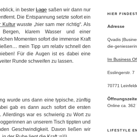
blick, in bester
Lage
saßen wir dann nur
HIER FINDES
tfernt. Die Entspannung setzte sofort ein
 Kultur
wusste „hier sam mer richtig“. Als
Adresse
 Bergen, klarem Wasser und einer
n solchen Momenten sofort die immense Kraft
Qvadis |Busines
ießen… mein Tipp um relativ schnell den
die-geniesserin
ieben! Für die Augen ist es dabei eine
Im Business Of
weiter Runde schweifen zu lassen.
Esslingerstr. 7
70771 Leinfeld
Öffnungszeit
ng wurde uns dann eine typische, zünftig
Online ca. 362
Dabei gab es dann auch sofort die ersten
 Allerdings war es schwierig zu Wort zu
ggerinnen an unserem Tisch tippten und
nden Geschwindigkeit. Davon ließen wir
LIFESTYLE E
n der Ruhe liegt die Kraft ;o)))