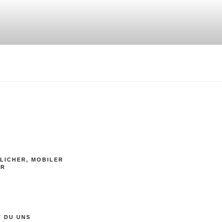
LICHER, MOBILER
ER
T DU UNS