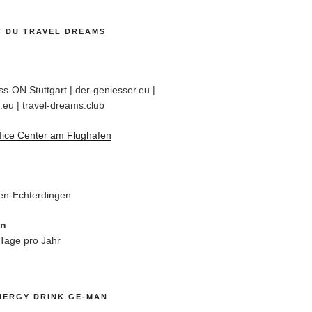
T DU TRAVEL DREAMS
s-ON Stuttgart | der-geniesser.eu |
.eu | travel-dreams.club
fice Center am Flughafen
en-Echterdingen
en
 Tage pro Jahr
NERGY DRINK GE-MAN