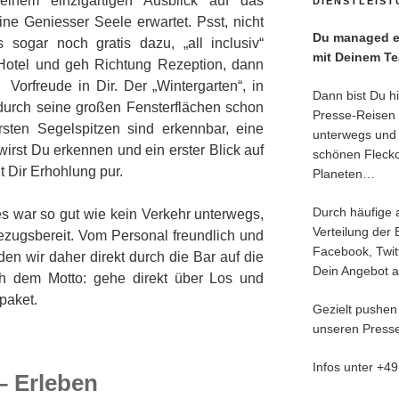
einem einzigartigen Ausblick auf das
DIENSTLEIS
e Geniesser Seele erwartet. Psst, nicht
Du managed ei
 sogar noch gratis dazu, „all inclusiv“
mit Deinem T
Hotel und geh Richtung Rezeption, dann
Vorfreude in Dir. Der „Wintergarten“, in
Dann bist Du hie
 durch seine großen Fensterflächen schon
Presse-Reisen 
rsten Segelspitzen sind erkennbar, eine
unterwegs und 
irst Du erkennen und ein erster Blick auf
schönen Fleck
 Dir Erhohlung pur.
Planeten…
Durch häufige 
 es war so gut wie kein Verkehr unterwegs,
Verteilung der 
zugsbereit. Vom Personal freundlich und
Facebook, Twitt
 wir daher direkt durch die Bar auf die
Dein Angebot an
ch dem Motto: gehe direkt über Los und
lpaket.
Gezielt pushen
unseren Presse
Infos unter +4
 Erleben