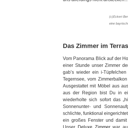
(c)Eckert Ber
eine bayrisch
Das Zimmer im Terra
Vom Panorama Blick auf der Hot
einer Stunde unser Zimmer der
gab’s wieder ein i-Tüpfelchen 
Tegernsee, vom Zimmerbalkon 
Ausgestattet mit Möbel aus au
aus der Region bist Du in e
wiederholte sich sofort das „h
Sonnenunter- und Sonnenaufg
schlichte, funktional eingerich
ein großes Fenster und damit 
Unser
Deluxe Zimmer
war aus