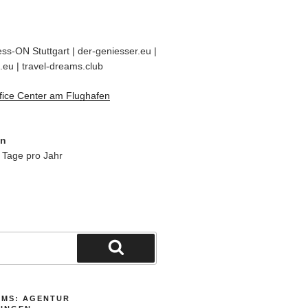
ss-ON Stuttgart | der-geniesser.eu |
.eu | travel-dreams.club
fice Center am Flughafen
en
 Tage pro Jahr
Suchen
AMS: AGENTUR