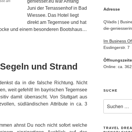
geniesser.eu war Anfang
ssee am
Juni der Terrassenhof in Bad
Adresse
Wiessee. Das Hotel liegt
QVadis | Busine
direkt am Tegernsee und hat
die-geniesserin
glocke und einem besonderen Bootshaus…
Im Business Of
Esslingerstr. 7
Öffnungszeit
 Segeln und Strand
Online: ca. 362
nkst da in die falsche Richtung. Nicht
ien, weit gefehlt! Im bayrischen Tegernsee
SUCHE
itiv damit überrascht. Von Stuttgart aus
Suche
ollen, südländischen Attribute in ca. 3
nach:
mmen ahnst Du noch nicht sofort welche
TRAVEL DRE