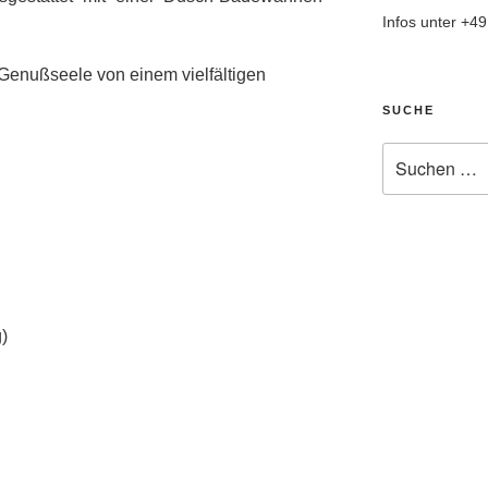
Infos unter +4
e Genußseele von einem vielfältigen
SUCHE
Suche
nach:
)