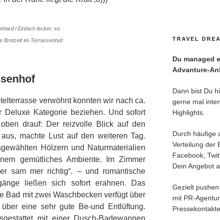
nhard l Einfach lecker, so
TRAVEL DREA
e Brotzeit im Terrassenhof.
Du managed ei
Advanture-Anl
ssenhof
Dann bist Du hie
elterrasse verwöhnt konnten wir nach ca.
gerne mal inten
 Deluxe Kategorie beziehen. Und sofort
Highlights.
oben drauf: Der reizvolle Blick auf den
Durch häufige 
aus, machte Lust auf den weiteren Tag.
Verteilung der 
sgewählten Hölzern und Naturmaterialien
Facebook, Twitt
inem gemütliches Ambiente. Im Zimmer
Dein Angebot an
ier sam mer richtig“. – und romantische
änge ließen sich sofort erahnen. Das
Gezielt pushen 
tete Bad mit zwei Waschbecken verfügt über
mit PR-Agentu
über eine sehr gute Be-und Entlüftung.
Pressekontakte
gestattet mit einer Dusch-Badewannen