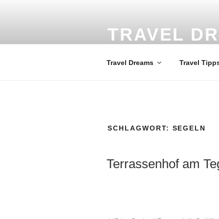
Zum
Inhalt
springen
TRAVEL D
Weltweit die schönsten Reisezi
Travel Dreams
Travel Tipp
SCHLAGWORT:
SEGELN
VERÖFFENTLICHT
Terrassenhof am Te
AM