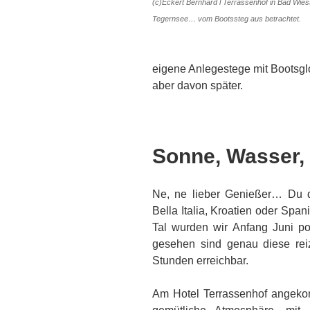
(c)Eckert Bernhard l Terrassenhof in Bad Wie
Tegernsee… vom Bootssteg aus betrachtet.
eigene Anlegestege mit Boots
aber davon später.
Sonne, Wasser,
Ne, ne lieber Genießer… Du de
Bella Italia, Kroatien oder Span
Tal wurden wir Anfang Juni pos
gesehen sind genau diese reizv
Stunden erreichbar.
Am Hotel Terrassenhof angeko