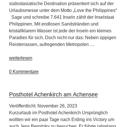
südostasiatische Destination präsentiert sich auf der
Urlaubsmesse unter dem Motto „Love the Philippines“
Sage und schreibe 7.641 Inseln zählt der Inselstaat
Philippinen. Mit endlosen Sandstränden und
kristallklarem Wasser ist jede der Inseln ein kleines
Paradies für sich. Doch nicht nur das: Neben üppigen
Reisterrassen, aufregenden Metropolen …
„CMT
weiterlesen
2024
–
0 Kommentare
Partnerland
Philipinen“
Posthotel Achenkirch am Achensee
Veröffentlicht: November 26, 2023
Kurzurlaub im Posthotel Achenkirch Ursprünglich
wollten wir ein paar Tage nach Erding ins Victory um
auch Jens Bernitzky zu besuchen. Er führte jahrelang