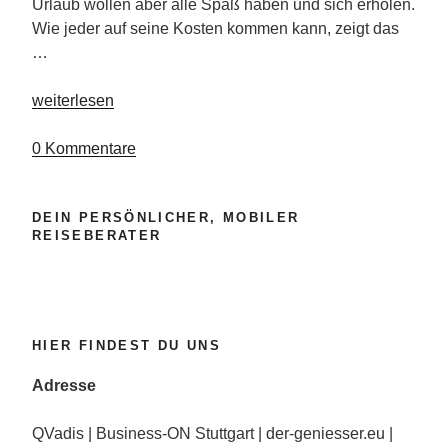
Urlaub wollen aber alle Spaß haben und sich erholen.
Wie jeder auf seine Kosten kommen kann, zeigt das
…
„Traumhaftes
weiterlesen
Urlaubsziel
für
0 Kommentare
Groß
und
DEIN PERSÖNLICHER, MOBILER
Klein
REISEBERATER
an
der
türkischen
Riviera“
HIER FINDEST DU UNS
Adresse
QVadis | Business-ON Stuttgart | der-geniesser.eu |