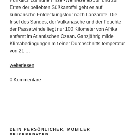
Pünktlich zur frühen Insel-Weinlese ab Juli und zur
Ernte der beliebten Süßkartoffel geht es auf
kulinarische Entdeckungstour nach Lanzarote. Die
Insel des Sandes, der Vulkanasche und der Feuchte
der Passatwinde liegt nur 100 Kilometer von Afrika
entfernt im Atlantischen Ozean. Ganzjährig milde
Klimabedingungen mit einer Durchschnitts-temperatur
von 21 …
„Kulinarisches
weiterlesen
vom
Reise-
0 Kommentare
Traum
Lanzarote “
DEIN PERSÖNLICHER, MOBILER
REISEBERATER