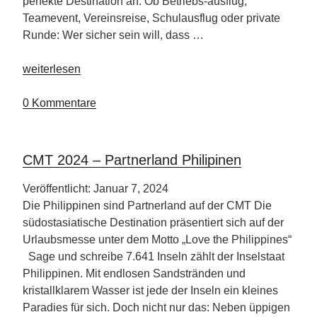
perfekte Destination an. Ob Betriebs-ausflug,
Teamevent, Vereinsreise, Schulausflug oder private
Runde: Wer sicher sein will, dass …
„Städtereise
weiterlesen
nach
Hamburg“
0 Kommentare
CMT 2024 – Partnerland Philipinen
Veröffentlicht: Januar 7, 2024
Die Philippinen sind Partnerland auf der CMT Die
südostasiatische Destination präsentiert sich auf der
Urlaubsmesse unter dem Motto „Love the Philippines“
Sage und schreibe 7.641 Inseln zählt der Inselstaat
Philippinen. Mit endlosen Sandstränden und
kristallklarem Wasser ist jede der Inseln ein kleines
Paradies für sich. Doch nicht nur das: Neben üppigen