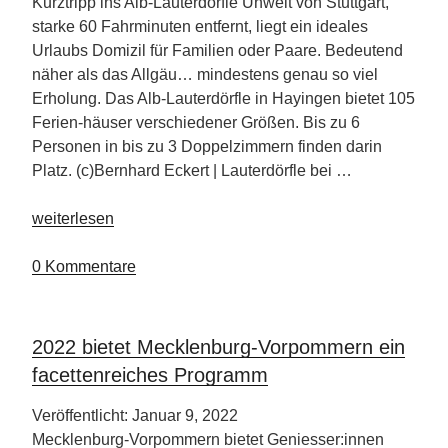
Piste“
Kurztripp ins Alb-Lauterdörfle Unweit von Stuttgart,
starke 60 Fahrminuten entfernt, liegt ein ideales
Urlaubs Domizil für Familien oder Paare. Bedeutend
näher als das Allgäu… mindestens genau so viel
Erholung. Das Alb-Lauterdörfle in Hayingen bietet 105
Ferien-häuser verschiedener Größen. Bis zu 6
Personen in bis zu 3 Doppelzimmern finden darin
Platz. (c)Bernhard Eckert | Lauterdörfle bei …
„Lauterdörfle
weiterlesen
Schwäbische
Alb“
0 Kommentare
2022 bietet Mecklenburg-Vorpommern ein
facettenreiches Programm
Veröffentlicht: Januar 9, 2022
Mecklenburg-Vorpommern bietet Geniesser:innen