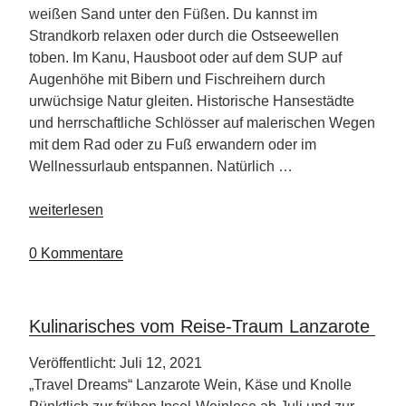
weißen Sand unter den Füßen. Du kannst im
Strandkorb relaxen oder durch die Ostseewellen
toben. Im Kanu, Hausboot oder auf dem SUP auf
Augenhöhe mit Bibern und Fischreihern durch
urwüchsige Natur gleiten. Historische Hansestädte
und herrschaftliche Schlösser auf malerischen Wegen
mit dem Rad oder zu Fuß erwandern oder im
Wellnessurlaub entspannen. Natürlich …
„2022
weiterlesen
bietet
Mecklenburg-
0 Kommentare
Vorpommern
ein
facettenreiches
Kulinarisches vom Reise-Traum Lanzarote
Programm“
Veröffentlicht: Juli 12, 2021
„Travel Dreams“ Lanzarote Wein, Käse und Knolle