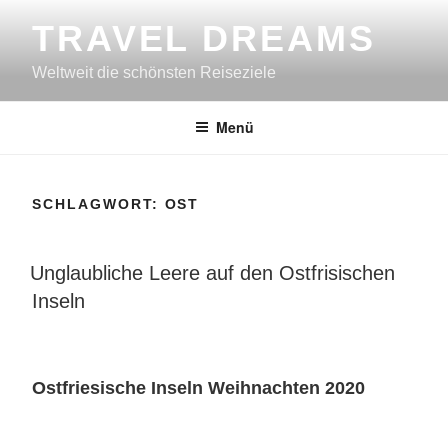
Zum
TRAVEL DREAMS
Inhalt
springen
Weltweit die schönsten Reiseziele
Menü
SCHLAGWORT:
OST
VERÖFFENTLICHT
Unglaubliche Leere auf den Ostfrisischen
AM
Inseln
Ostfriesische Inseln Weihna
chten 2020