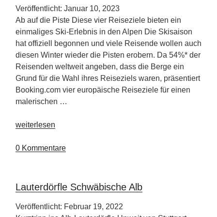
Veröffentlicht: Januar 10, 2023
Ab auf die Piste Diese vier Reiseziele bieten ein
einmaliges Ski-Erlebnis in den Alpen Die Skisaison
hat offiziell begonnen und viele Reisende wollen auch
diesen Winter wieder die Pisten erobern. Da 54%* der
Reisenden weltweit angeben, dass die Berge ein
Grund für die Wahl ihres Reiseziels waren, präsentiert
Booking.com vier europäische Reiseziele für einen
malerischen …
„Es
weiterlesen
ist
Ski
0 Kommentare
Time
–
ab
Lauterdörfle Schwäbische Alb
auf
die
Veröffentlicht: Februar 19, 2022