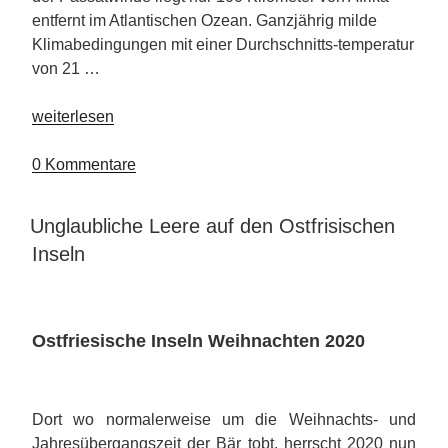
entfernt im Atlantischen Ozean. Ganzjährig milde
Klimabedingungen mit einer Durchschnitts-temperatur
von 21 …
„Kulinarisches
weiterlesen
vom
Reise-
0 Kommentare
Traum
Lanzarote “
VERÖFFENTLICHT
Unglaubliche Leere auf den Ostfrisischen
AM
Inseln
Ostfriesische Inseln Weihna
chten 2020
Dort wo normalerweise um die Weihnachts- und
Jahresübergangszeit der Bär tobt, herrscht 2020 nun