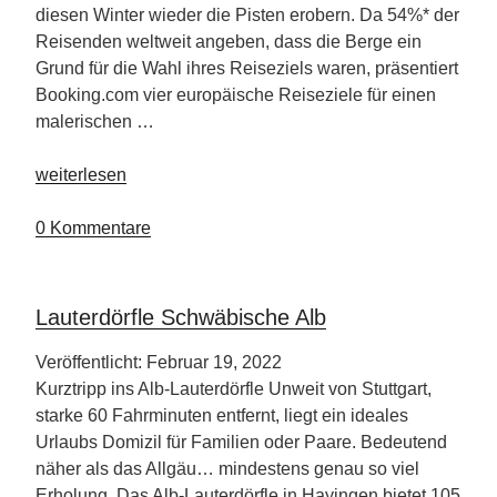
diesen Winter wieder die Pisten erobern. Da 54%* der
Reisenden weltweit angeben, dass die Berge ein
Grund für die Wahl ihres Reiseziels waren, präsentiert
Booking.com vier europäische Reiseziele für einen
malerischen …
„Es
weiterlesen
ist
Ski
0 Kommentare
Time
–
ab
Lauterdörfle Schwäbische Alb
auf
die
Veröffentlicht: Februar 19, 2022
Piste“
Kurztripp ins Alb-Lauterdörfle Unweit von Stuttgart,
starke 60 Fahrminuten entfernt, liegt ein ideales
Urlaubs Domizil für Familien oder Paare. Bedeutend
näher als das Allgäu… mindestens genau so viel
Erholung. Das Alb-Lauterdörfle in Hayingen bietet 105