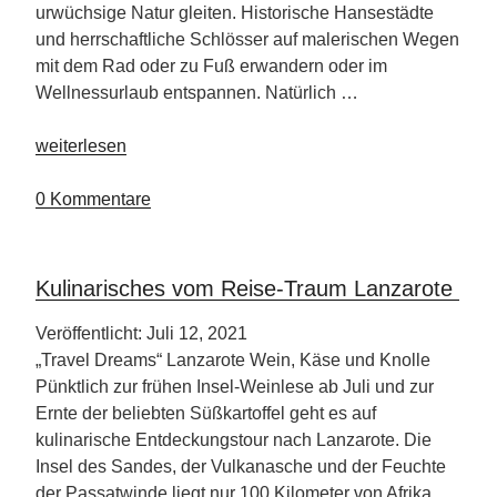
urwüchsige Natur gleiten. Historische Hansestädte
und herrschaftliche Schlösser auf malerischen Wegen
mit dem Rad oder zu Fuß erwandern oder im
Wellnessurlaub entspannen. Natürlich …
„2022
weiterlesen
bietet
Mecklenburg-
0 Kommentare
Vorpommern
ein
facettenreiches
Kulinarisches vom Reise-Traum Lanzarote
Programm“
Veröffentlicht: Juli 12, 2021
„Travel Dreams“ Lanzarote Wein, Käse und Knolle
Pünktlich zur frühen Insel-Weinlese ab Juli und zur
Ernte der beliebten Süßkartoffel geht es auf
kulinarische Entdeckungstour nach Lanzarote. Die
Insel des Sandes, der Vulkanasche und der Feuchte
der Passatwinde liegt nur 100 Kilometer von Afrika