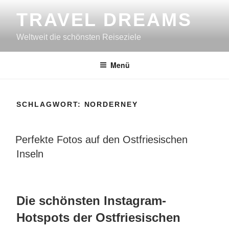
Zum
TRAVEL DREAMS
Inhalt
springen
Weltweit die schönsten Reiseziele
Menü
SCHLAGWORT:
NORDERNEY
VERÖFFENTLICHT
Perfekte Fotos auf den Ostfriesischen
AM
Inseln
Die schönsten Instagram-
Hotspots der Ostfriesischen