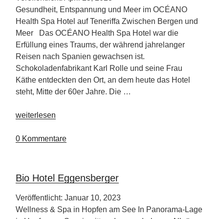
Gesundheit, Entspannung und Meer im OCÉANO
Health Spa Hotel auf Teneriffa Zwischen Bergen und
Meer Das OCÉANO Health Spa Hotel war die
Erfüllung eines Traums, der während jahrelanger
Reisen nach Spanien gewachsen ist.
Schokoladenfabrikant Karl Rolle und seine Frau
Käthe entdeckten den Ort, an dem heute das Hotel
steht, Mitte der 60er Jahre. Die …
„OCÉANO
weiterlesen
Health
Spa
0 Kommentare
Hotel
Teneriffa“
Bio Hotel Eggensberger
Veröffentlicht: Januar 10, 2023
Wellness & Spa in Hopfen am See In Panorama-Lage