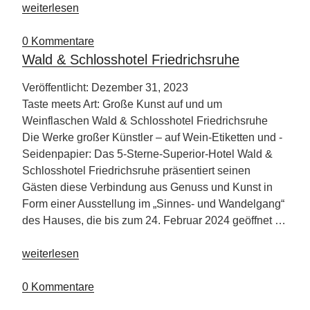
„CMT
weiterlesen
2024
–
0 Kommentare
Partnerland
Wald & Schlosshotel Friedrichsruhe
Philipinen“
Veröffentlicht: Dezember 31, 2023
Taste meets Art: Große Kunst auf und um
Weinflaschen Wald & Schlosshotel Friedrichsruhe
Die Werke großer Künstler – auf Wein-Etiketten und -
Seidenpapier: Das 5-Sterne-Superior-Hotel Wald &
Schlosshotel Friedrichsruhe präsentiert seinen
Gästen diese Verbindung aus Genuss und Kunst in
Form einer Ausstellung im „Sinnes- und Wandelgang“
des Hauses, die bis zum 24. Februar 2024 geöffnet …
„Wald
weiterlesen
&
Schlosshotel
0 Kommentare
Friedrichsruhe“