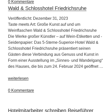
–
0 Kommentare
Partnerland
Wald & Schlosshotel Friedrichsruhe
Philipinen“
Veröffentlicht: Dezember 31, 2023
Taste meets Art: Große Kunst auf und um
Weinflaschen Wald & Schlosshotel Friedrichsruhe
Die Werke großer Künstler – auf Wein-Etiketten und -
Seidenpapier: Das 5-Sterne-Superior-Hotel Wald &
Schlosshotel Friedrichsruhe präsentiert seinen
Gästen diese Verbindung aus Genuss und Kunst in
Form einer Ausstellung im „Sinnes- und Wandelgang“
des Hauses, die bis zum 24. Februar 2024 geöffnet …
„Wald
weiterlesen
&
Schlosshotel
0 Kommentare
Friedrichsruhe“
Hotelmitarbeiter schreiben Reiseführer