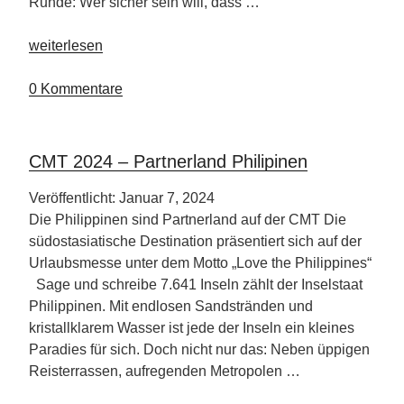
Runde: Wer sicher sein will, dass …
„Städtereise
weiterlesen
nach
Hamburg“
0 Kommentare
CMT 2024 – Partnerland Philipinen
Veröffentlicht: Januar 7, 2024
Die Philippinen sind Partnerland auf der CMT Die
südostasiatische Destination präsentiert sich auf der
Urlaubsmesse unter dem Motto „Love the Philippines“
Sage und schreibe 7.641 Inseln zählt der Inselstaat
Philippinen. Mit endlosen Sandstränden und
kristallklarem Wasser ist jede der Inseln ein kleines
Paradies für sich. Doch nicht nur das: Neben üppigen
Reisterrassen, aufregenden Metropolen …