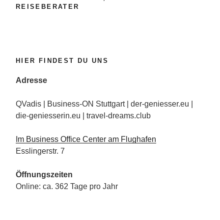
REISEBERATER
auf
die
Piste“
HIER FINDEST DU UNS
Adresse
QVadis | Business-ON Stuttgart | der-geniesser.eu |
die-geniesserin.eu | travel-dreams.club
Im Business Office Center am Flughafen
Esslingerstr. 7
Öffnungszeiten
Online: ca. 362 Tage pro Jahr