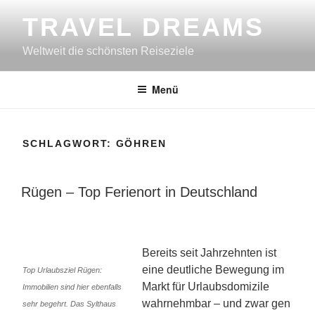
Zum
TRAVEL DREAMS
Inhalt
springen
Weltweit die schönsten Reiseziele
Menü
SCHLAGWORT:
GÖHREN
VERÖFFENTLICHT
Rügen – Top Ferienort in Deutschland
AM
Bereits seit Jahrzehnten ist
eine deutliche Bewegung im
Top Urlaubsziel Rügen:
Markt für Urlaubsdomizile
Immobilien sind hier ebenfalls
wahrnehmbar – und zwar gen
sehr begehrt. Das Sylthaus