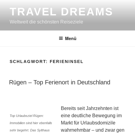
Zum
TRAVEL DREAMS
Inhalt
springen
Weltweit die schönsten Reiseziele
Menü
SCHLAGWORT:
FERIENINSEL
VERÖFFENTLICHT
Rügen – Top Ferienort in Deutschland
AM
Bereits seit Jahrzehnten ist
eine deutliche Bewegung im
Top Urlaubsziel Rügen:
Markt für Urlaubsdomizile
Immobilien sind hier ebenfalls
wahrnehmbar – und zwar gen
sehr begehrt. Das Sylthaus