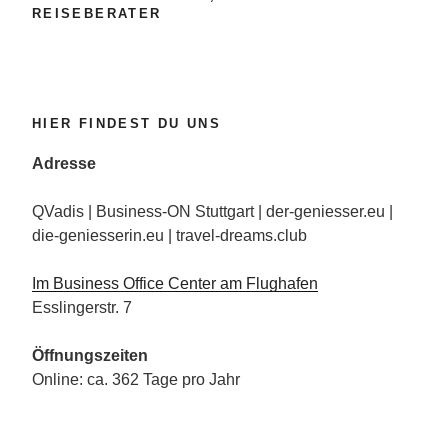
REISEBERATER
auf
die
Piste“
HIER FINDEST DU UNS
Adresse
QVadis | Business-ON Stuttgart | der-geniesser.eu |
die-geniesserin.eu | travel-dreams.club
Im Business Office Center am Flughafen
Esslingerstr. 7
Öffnungszeiten
Online: ca. 362 Tage pro Jahr