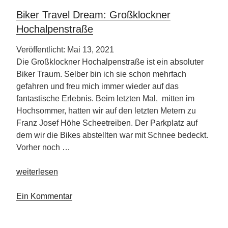
ab
Biker Travel Dream: Großklockner
auf
Hochalpenstraße
die
Piste“
Veröffentlicht: Mai 13, 2021
Die Großklockner Hochalpenstraße ist ein absoluter
Biker Traum. Selber bin ich sie schon mehrfach
gefahren und freu mich immer wieder auf das
fantastische Erlebnis. Beim letzten Mal, mitten im
Hochsommer, hatten wir auf den letzten Metern zu
Franz Josef Höhe Scheetreiben. Der Parkplatz auf
dem wir die Bikes abstellten war mit Schnee bedeckt.
Vorher noch …
„Biker
weiterlesen
Travel
Dream:
Ein Kommentar
Großklockner
Hochalpenstraße“