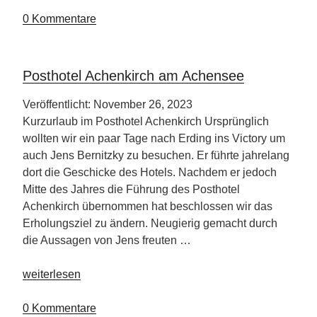
in
Lermoos“
0 Kommentare
Posthotel Achenkirch am Achensee
Veröffentlicht: November 26, 2023
Kurzurlaub im Posthotel Achenkirch Ursprünglich
wollten wir ein paar Tage nach Erding ins Victory um
auch Jens Bernitzky zu besuchen. Er führte jahrelang
dort die Geschicke des Hotels. Nachdem er jedoch
Mitte des Jahres die Führung des Posthotel
Achenkirch übernommen hat beschlossen wir das
Erholungsziel zu ändern. Neugierig gemacht durch
die Aussagen von Jens freuten …
„Posthotel
weiterlesen
Achenkirch
am
0 Kommentare